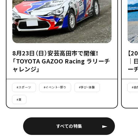
8月23日（日）安芸高田市で開催！
【2
「TOYOTA GAZOO Racing ラリーチ
｜
ャレンジ」
ー
#
スポーツ
#
イベント・祭り
#
学び・体験
#
自
#
夏
すべての特集