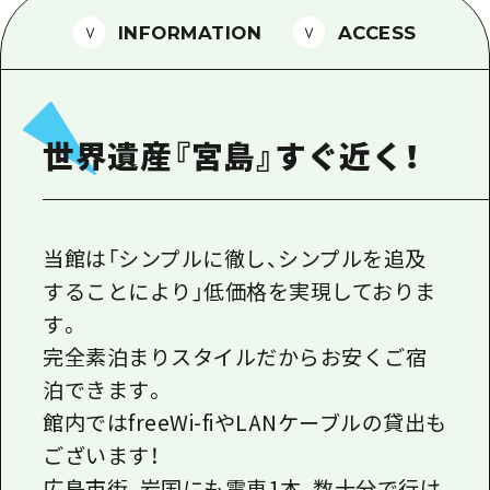
1泊2日
広島県を訪れる外国人旅行者向け情報一
INFORMATION
ACCESS
2泊3日
ボランティアガイド
ユニバーサルツーリズム
世界遺産『宮島』すぐ近く！
ガイドブック
広島県の魅力を動画でご紹介！
よくあるご質問
当館は「シンプルに徹し、シンプルを追及
することにより」低価格を実現しておりま
メディア掲載情報
す。
フォトダウンロード
完全素泊まりスタイルだからお安くご宿
関連リンク
泊できます。
館内ではfreeWi-fiやLANケーブルの貸出も
ございます！
広島市街、岩国にも電車1本、数十分で行け