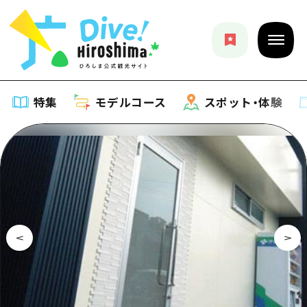
特集
モデルコース
スポット・体験
特集
特集一覧
モデルコース
おすすめ
モデルコース一覧
スポット・体験
アート
Dive! Hiroshima 公式ガイド
スポット・体験一覧
イベント・祭り
イベント
広島もしもトラベル
広島市周辺
グルメ・酒