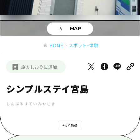
あたらしい非日常
旬情報
安芸
サイクリング
広島市周辺
お役立ち情報
備後
ショッピング
安芸
MAP
備北
スポーツ
お役立ち情報一覧
HOME
備後
HOME
スポット・体験
芸北
ナイトライフ
アクセス
備北
宮島周辺
世界遺産
二次交通まとめ
新着情報
芸北
旅のしおりに追加
山口県東部
学び・体験
施設の混雑状況のお知らせ
宮島周辺
お問い合わせ
愛媛県
定番
シンプルステイ宮島
お得な周遊チケット
山口県東部
事業者・学校関係者の皆さま
島根県
歴史・文化
手荷物預かり・配送サービス
弾丸
しんぷるすていみやじま
癒し
広島おもてなしパス
日帰り
自然
HIROSHIMA FREE Wi-Fi
#
宿泊施設
半日
観光案内所