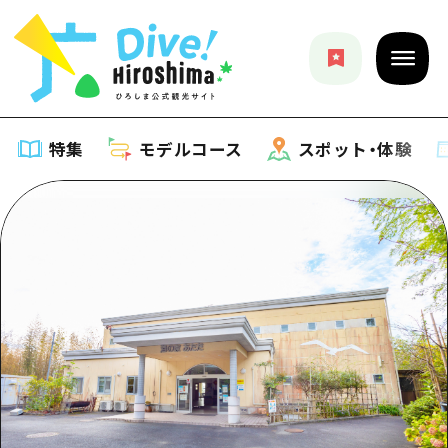
特集
モデルコース
スポット・体験
特集
特集一覧
モデルコース
おすすめ
モデルコース一覧
スポット・体験
アート
Dive! Hiroshima 公式ガイド
スポット・体験一覧
イベント・祭り
イベント
広島もしもトラベル
広島市周辺
グルメ・酒