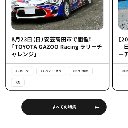
8月23日（日）安芸高田市で開催！
【2
「TOYOTA GAZOO Racing ラリーチ
｜
ャレンジ」
ー
#
スポーツ
#
イベント・祭り
#
学び・体験
#
自
#
夏
すべての特集