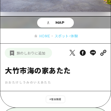
あたらしい非日常
旬情報
安芸
サイクリング
広島市周辺
お役立ち情報
備後
ショッピング
安芸
MAP
備北
スポーツ
お役立ち情報一覧
HOME
備後
HOME
スポット・体験
芸北
ナイトライフ
アクセス
備北
宮島周辺
世界遺産
二次交通まとめ
新着情報
芸北
旅のしおりに追加
山口県東部
学び・体験
施設の混雑状況のお知らせ
宮島周辺
お問い合わせ
愛媛県
定番
大竹市海の家あたた
お得な周遊チケット
山口県東部
事業者・学校関係者の皆さま
島根県
歴史・文化
手荷物預かり・配送サービス
弾丸
おおたけしうみのいえあたた
癒し
広島おもてなしパス
日帰り
自然
HIROSHIMA FREE Wi-Fi
#
宿泊施設
半日
観光案内所