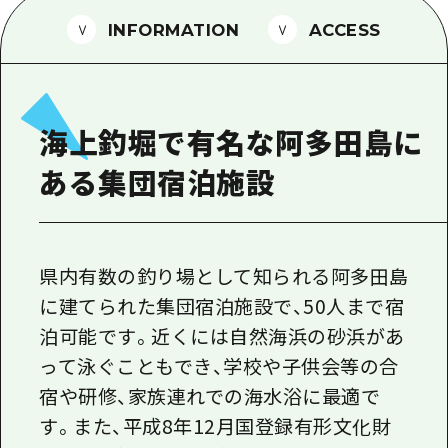
1泊2日
広島県を訪れる外国人旅行者向け情報一
INFORMATION
ACCESS
2泊3日
ボランティアガイド
ユニバーサルツーリズム
海上釣堀で有名な阿多田島に
ガイドブック
ある集団宿泊施設
広島県の魅力を動画でご紹介！
よくあるご質問
メディア掲載情報
県内有数の釣り場として知られる阿多田島
に建てられた集団宿泊施設で、50人まで宿
フォトダウンロード
泊可能です。近くには自然海浜の砂浜があ
関連リンク
って泳ぐこともでき、学校や子供会等の合
宿や研修、家族連れでの海水浴に最適で
す。また、平成8年12月国登録有形文化財