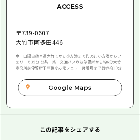
ACCESS
〒
739-0607
大竹市阿多田446
車 山陽自動車道大竹ICから小方港まで約3分、小方港からフ
ェリーで35分 公共 第一交通バス玖波停留所から約6分大竹
市役所前停留所下車後小方港フェリー発着場まで徒歩約10分
Google Maps
この記事をシェアする