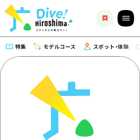
特集
モデルコース
スポット・体験
特集
特集一覧
モデルコース
おすすめ
モデルコース一覧
スポット・体験
アート
Dive! Hiroshima 公式ガイド
スポット・体験一覧
イベント・祭り
イベント
広島もしもトラベル
広島市周辺
グルメ・酒