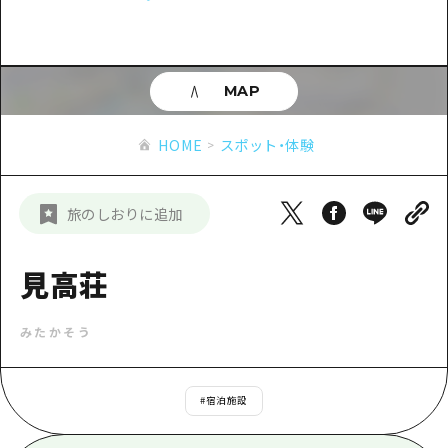
あたらしい非日常
旬情報
安芸
サイクリング
広島市周辺
お役立ち情報
備後
ショッピング
安芸
MAP
備北
スポーツ
お役立ち情報一覧
HOME
備後
HOME
スポット・体験
芸北
ナイトライフ
アクセス
備北
宮島周辺
世界遺産
二次交通まとめ
新着情報
芸北
旅のしおりに追加
山口県東部
学び・体験
施設の混雑状況のお知らせ
宮島周辺
お問い合わせ
愛媛県
定番
見高荘
お得な周遊チケット
山口県東部
事業者・学校関係者の皆さま
島根県
歴史・文化
手荷物預かり・配送サービス
弾丸
みたかそう
癒し
広島おもてなしパス
日帰り
自然
HIROSHIMA FREE Wi-Fi
#
宿泊施設
半日
観光案内所