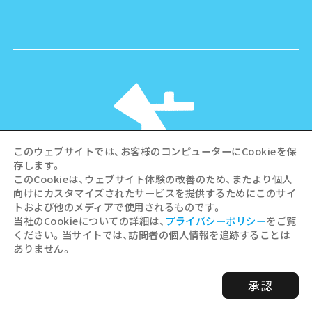
このウェブサイトでは、お客様のコンピューターにCookieを保
存します。
このCookieは、ウェブサイト体験の改善のため、またより個人
向けにカスタマイズされたサービスを提供するためにこのサイ
©Hiroshima Tourism Association /
トおよび他のメディアで使用されるものです。
Hiroshima Prefecture / Hiroshima City .
当社のCookieについての詳細は、
プライバシーポリシー
をご覧
All rights reserved
ください。当サイトでは、訪問者の個人情報を追跡することは
ありません。
承認