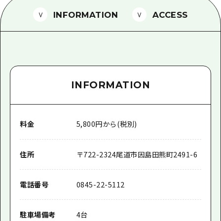
1泊2日
広島県を訪れる外国人旅行者向け情報一
INFORMATION
ACCESS
2泊3日
ボランティアガイド
ユニバーサルツーリズム
ガイドブック
INFORMATION
広島県の魅力を動画でご紹介！
よくあるご質問
料金
5,800円から(税別)
メディア掲載情報
フォトダウンロード
住所
〒
722-2324
尾道市因島田熊町2491-6
関連リンク
電話番号
0845-22-5112
駐車場備考
4台