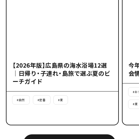
【2026年版】広島県の海水浴場12選
今
｜日帰り・子連れ・島旅で選ぶ夏のビ
会
ーチガイド
#
お
#
自然
#
定番
#
夏
#
夏