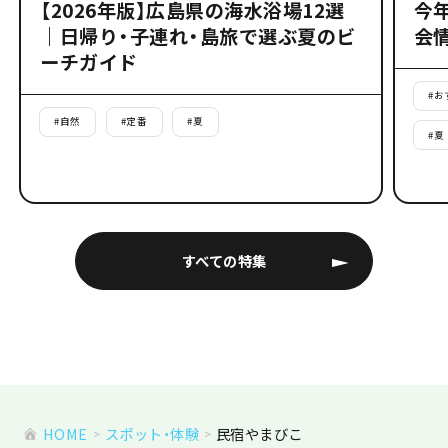
【2026年版】広島県の海水浴場12選
今
｜日帰り・子連れ・島旅で選ぶ夏のビ
会
ーチガイド
#
お
#
自然
#
定番
#
夏
#
夏
すべての特集
HOME
スポット・体験
民宿やまびこ