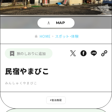
あたらしい非日常
旬情報
安芸
サイクリング
広島市周辺
お役立ち情報
備後
ショッピング
安芸
MAP
備北
スポーツ
お役立ち情報一覧
HOME
備後
HOME
スポット・体験
芸北
ナイトライフ
アクセス
備北
宮島周辺
世界遺産
二次交通まとめ
新着情報
芸北
旅のしおりに追加
山口県東部
学び・体験
施設の混雑状況のお知らせ
宮島周辺
お問い合わせ
愛媛県
定番
民宿やまびこ
お得な周遊チケット
山口県東部
事業者・学校関係者の皆さま
島根県
歴史・文化
手荷物預かり・配送サービス
弾丸
みんしゅくやまびこ
癒し
広島おもてなしパス
日帰り
自然
HIROSHIMA FREE Wi-Fi
#
宿泊施設
半日
観光案内所