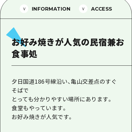
1泊2日
広島県を訪れる外国人旅行者向け情報一
INFORMATION
ACCESS
2泊3日
ボランティアガイド
ユニバーサルツーリズム
お好み焼きが人気の民宿兼お
ガイドブック
食事処
広島県の魅力を動画でご紹介！
よくあるご質問
メディア掲載情報
夕日国道186号線沿い、亀山交差点のすぐ
そばで
フォトダウンロード
とっても分かりやすい場所にあります。
関連リンク
食堂もやっています。
お好み焼きが人気です。