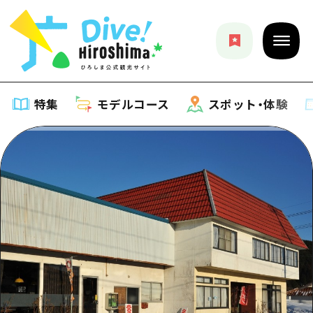
特集
モデルコース
スポット・体験
特集
特集一覧
モデルコース
おすすめ
モデルコース一覧
スポット・体験
アート
Dive! Hiroshima 公式ガイド
スポット・体験一覧
イベント・祭り
イベント
広島もしもトラベル
広島市周辺
グルメ・酒