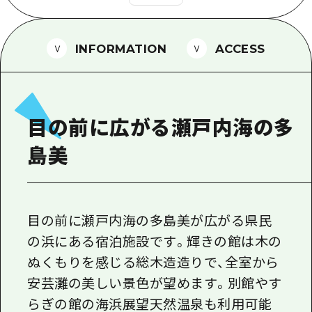
1泊2日
広島県を訪れる外国人旅行者向け情報一
2泊3日
ボランティアガイド
INFORMATION
ACCESS
ユニバーサルツーリズム
ガイドブック
目の前に広がる瀬戸内海の多
広島県の魅力を動画でご紹介！
島美
よくあるご質問
メディア掲載情報
フォトダウンロード
目の前に瀬戸内海の多島美が広がる県民
の浜にある宿泊施設です。輝きの館は木の
関連リンク
ぬくもりを感じる総木造造りで、全室から
安芸灘の美しい景色が望めます。別館やす
らぎの館の海浜展望天然温泉も利用可能