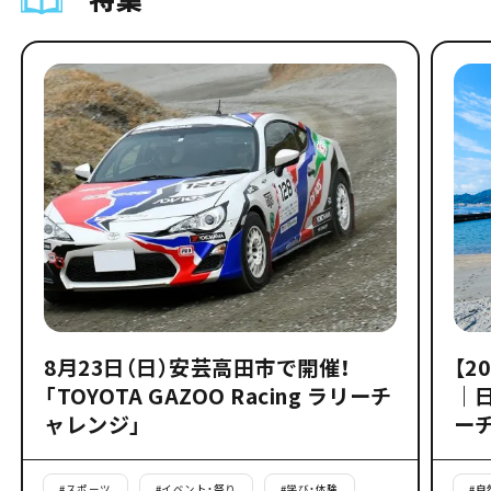
8月23日（日）安芸高田市で開催！
【2
「TOYOTA GAZOO Racing ラリーチ
｜
ャレンジ」
ー
#
スポーツ
#
イベント・祭り
#
学び・体験
#
自