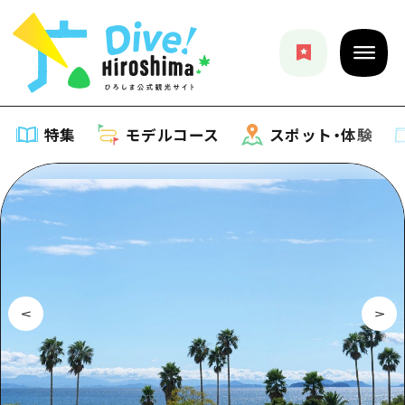
特集
モデルコース
スポット・体験
特集
特集一覧
モデルコース
おすすめ
モデルコース一覧
スポット・体験
アート
Dive! Hiroshima 公式ガイド
スポット・体験一覧
イベント・祭り
イベント
広島もしもトラベル
広島市周辺
グルメ・酒