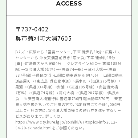
ACCESS
〒
737-0402
呉市蒲刈町大浦7605
[バス] ・広駅から 「営農センター」下車 徒歩約30分 ・広島バス
センターから 沖友天満宮前行き「恋ヶ浜」下車 徒歩約15分
[車] ・広島市内から 約80分 クレアライン呉IC→（国道185号
線）→安芸灘大橋（有料）→（県道74号線）→蒲刈大橋→（県道
287号線）→県民の浜 ・山陽自動車道から 約70分 山陽自動車
道高屋IC→（東広島・呉自動車道）→馬木IC→（国道375号線）→
黒瀬→（県道334号線）→安浦→（国道185号線）→安芸灘大橋
（有料）→（県道74号線）→蒲刈大橋→（県道287号線）→県民の
浜 ※安芸灘大橋通行料 普通車730円 軽自動車570円 安芸
灘大橋を現金払いでご利用の方で、指定施設にて合計1,000円
以上ご利用の方に、安芸灘大橋の帰りの通行券を進呈するサー
ビスがあります。詳しくは、
https://www.city.kure.lg.jp/soshiki/67/topics-info2012-
04-20-akinada.htmlをご参照ください。