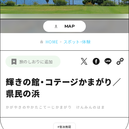
あたらしい非日常
旬情報
安芸
サイクリング
広島市周辺
お役立ち情報
備後
ショッピング
安芸
MAP
備北
スポーツ
お役立ち情報一覧
HOME
備後
HOME
スポット・体験
芸北
ナイトライフ
アクセス
備北
宮島周辺
世界遺産
二次交通まとめ
新着情報
芸北
旅のしおりに追加
山口県東部
学び・体験
施設の混雑状況のお知らせ
宮島周辺
お問い合わせ
愛媛県
定番
輝きの館・コテージかまがり／
お得な周遊チケット
山口県東部
事業者・学校関係者の皆さま
島根県
歴史・文化
県民の浜
手荷物預かり・配送サービス
弾丸
癒し
広島おもてなしパス
日帰り
かがやきのやかたこてーじかまがり けんみんのはま
自然
HIROSHIMA FREE Wi-Fi
半日
観光案内所
#
宿泊施設