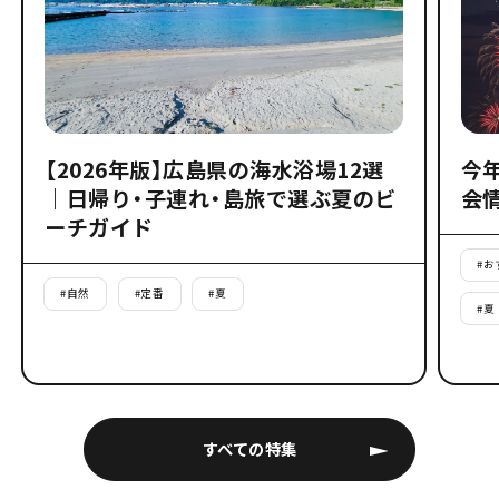
【2026年版】広島県の海水浴場12選
今
｜日帰り・子連れ・島旅で選ぶ夏のビ
会
ーチガイド
#
お
#
自然
#
定番
#
夏
#
夏
すべての特集