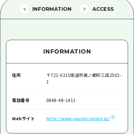
1泊2日
広島県を訪れる外国人旅行者向け情報一
INFORMATION
ACCESS
2泊3日
ボランティアガイド
ユニバーサルツーリズム
ガイドブック
INFORMATION
広島県の魅力を動画でご紹介！
よくあるご質問
住所
〒
722-0215
尾道市美ノ郷町三成2502-
メディア掲載情報
1
フォトダウンロード
電話番号
0848-48-1411
関連リンク
Webサイト
http://www.yourou-onsen.jp/