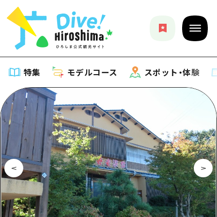
特集
モデルコース
スポット・体験
特集
特集一覧
モデルコース
おすすめ
モデルコース一覧
スポット・体験
アート
Dive! Hiroshima 公式ガイド
スポット・体験一覧
イベント・祭り
イベント
広島もしもトラベル
広島市周辺
グルメ・酒