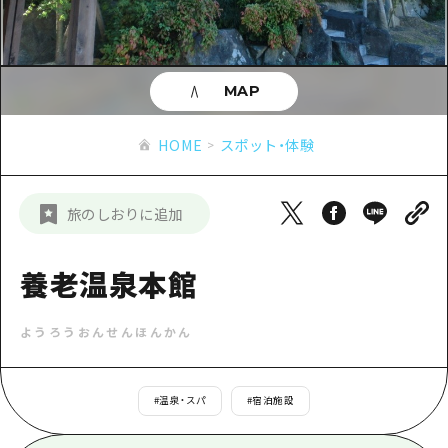
あたらしい非日常
旬情報
安芸
サイクリング
広島市周辺
お役立ち情報
備後
ショッピング
安芸
MAP
備北
スポーツ
お役立ち情報一覧
HOME
備後
HOME
スポット・体験
芸北
ナイトライフ
アクセス
備北
宮島周辺
世界遺産
二次交通まとめ
新着情報
芸北
旅のしおりに追加
山口県東部
学び・体験
施設の混雑状況のお知らせ
宮島周辺
お問い合わせ
愛媛県
定番
養老温泉本館
お得な周遊チケット
山口県東部
事業者・学校関係者の皆さま
島根県
歴史・文化
手荷物預かり・配送サービス
弾丸
ようろうおんせんほんかん
癒し
広島おもてなしパス
日帰り
自然
HIROSHIMA FREE Wi-Fi
#
温泉・スパ
#
宿泊施設
半日
観光案内所