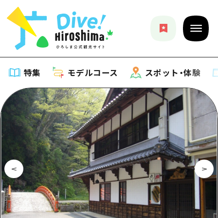
特集
モデルコース
スポット・体験
特集
特集一覧
モデルコース
おすすめ
モデルコース一覧
スポット・体験
アート
Dive! Hiroshima 公式ガイド
スポット・体験一覧
イベント・祭り
イベント
広島もしもトラベル
広島市周辺
グルメ・酒