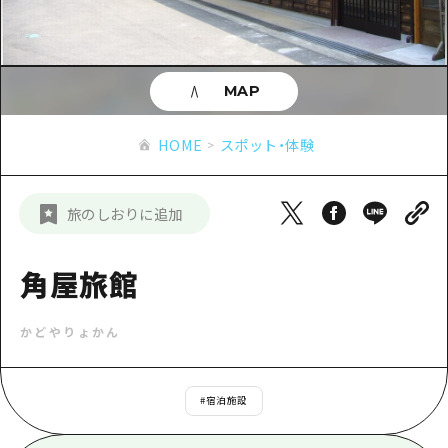
あたらしい非日常
旬情報
安芸
サイクリング
広島市周辺
お役立ち情報
備後
ショッピング
安芸
MAP
備北
スポーツ
お役立ち情報一覧
HOME
備後
HOME
スポット・体験
芸北
ナイトライフ
アクセス
備北
宮島周辺
世界遺産
二次交通まとめ
新着情報
芸北
旅のしおりに追加
山口県東部
学び・体験
施設の混雑状況のお知らせ
宮島周辺
お問い合わせ
愛媛県
定番
角屋旅館
お得な周遊チケット
山口県東部
事業者・学校関係者の皆さま
島根県
歴史・文化
手荷物預かり・配送サービス
弾丸
かどやりょかん
癒し
広島おもてなしパス
日帰り
自然
HIROSHIMA FREE Wi-Fi
#
宿泊施設
半日
観光案内所