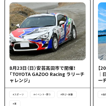
8月23日（日）安芸高田市で開催！
【2
「TOYOTA GAZOO Racing ラリーチ
｜
ャレンジ」
ー
#
スポーツ
#
イベント・祭り
#
学び・体験
#
自
#
夏