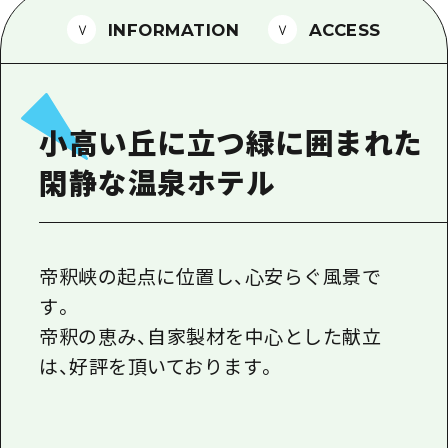
1泊2日
広島県を訪れる外国人旅行者向け情報一
INFORMATION
ACCESS
2泊3日
ボランティアガイド
ユニバーサルツーリズム
小高い丘に立つ緑に囲まれた
ガイドブック
閑静な温泉ホテル
広島県の魅力を動画でご紹介！
よくあるご質問
メディア掲載情報
帝釈峡の起点に位置し、心安らぐ風景で
す。
フォトダウンロード
帝釈の恵み、自家製材を中心とした献立
関連リンク
は、好評を頂いております。