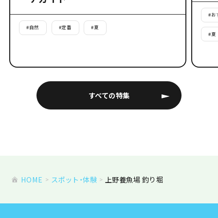
#
お
#
自然
#
定番
#
夏
#
夏
すべての特集
HOME
スポット・体験
上野養魚場 釣り堀