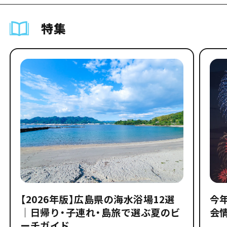
特集
【2026年版】広島県の海水浴場12選
今
｜日帰り・子連れ・島旅で選ぶ夏のビ
会
ーチガイド