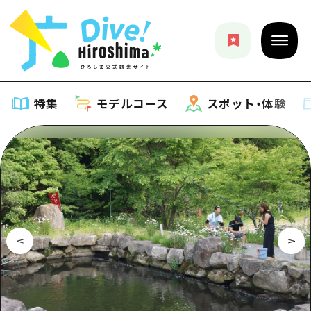
特集
モデルコース
スポット・体験
特集
特集一覧
モデルコース
おすすめ
モデルコース一覧
スポット・体験
アート
Dive! Hiroshima 公式ガイド
スポット・体験一覧
イベント・祭り
イベント
広島もしもトラベル
広島市周辺
グルメ・酒