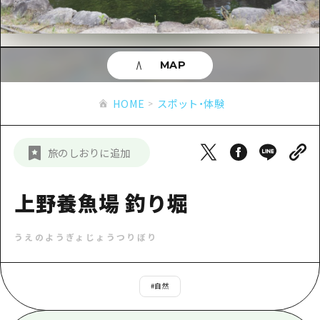
あたらしい非日常
旬情報
安芸
サイクリング
広島市周辺
お役立ち情報
備後
ショッピング
安芸
MAP
備北
スポーツ
お役立ち情報一覧
HOME
備後
HOME
スポット・体験
芸北
ナイトライフ
アクセス
備北
宮島周辺
世界遺産
二次交通まとめ
新着情報
芸北
旅のしおりに追加
山口県東部
学び・体験
施設の混雑状況のお知らせ
宮島周辺
お問い合わせ
愛媛県
定番
上野養魚場 釣り堀
お得な周遊チケット
山口県東部
事業者・学校関係者の皆さま
島根県
歴史・文化
手荷物預かり・配送サービス
弾丸
うえのようぎょじょうつりぼり
癒し
広島おもてなしパス
日帰り
自然
HIROSHIMA FREE Wi-Fi
#
自然
半日
観光案内所