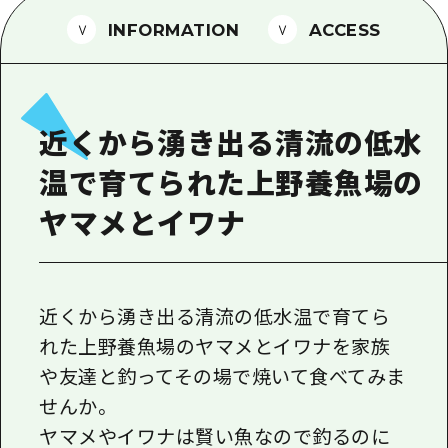
1泊2日
広島県を訪れる外国人旅行者向け情報一
INFORMATION
ACCESS
2泊3日
ボランティアガイド
ユニバーサルツーリズム
近くから湧き出る清流の低水
ガイドブック
温で育てられた上野養魚場の
広島県の魅力を動画でご紹介！
ヤマメとイワナ
よくあるご質問
メディア掲載情報
フォトダウンロード
近くから湧き出る清流の低水温で育てら
れた上野養魚場のヤマメとイワナを家族
関連リンク
や友達と釣ってその場で焼いて食べてみま
せんか。
ヤマメやイワナは賢い魚なので釣るのに