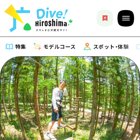
特集
モデルコース
スポット・体験
特集
特集一覧
モデルコース
おすすめ
モデルコース一覧
スポット・体験
アート
Dive! Hiroshima 公式ガイド
スポット・体験一覧
イベント・祭り
イベント
広島もしもトラベル
広島市周辺
グルメ・酒