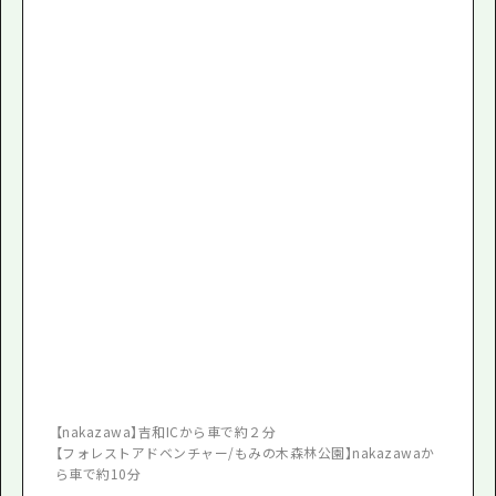
【nakazawa】吉和ICから車で約２分
【フォレストアドベンチャー/もみの木森林公園】nakazawaか
ら車で約10分