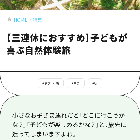
あたらしい非日常
旬情報
安芸
サイクリング
広島市周辺
HOME
特集
お役立ち情報
備後
ショッピング
安芸
備北
【三連休におすすめ】子どもが
スポーツ
お役立ち情報一覧
HOME
備後
芸北
喜ぶ自然体験旅
ナイトライフ
アクセス
備北
宮島周辺
世界遺産
二次交通まとめ
新着情報
芸北
山口県東部
学び・体験
施設の混雑状況のお知らせ
宮島周辺
お問い合わせ
愛媛県
#
学び・体験
#
自然
#
秋
定番
お得な周遊チケット
山口県東部
事業者・学校関係者の皆さま
島根県
歴史・文化
手荷物預かり・配送サービス
弾丸
癒し
広島おもてなしパス
小さなお子さま連れだと「どこに行こうか
日帰り
自然
な？」「子どもが楽しめるかな？」と、旅先に
HIROSHIMA FREE Wi-Fi
半日
迷ってしまいますよね。
観光案内所