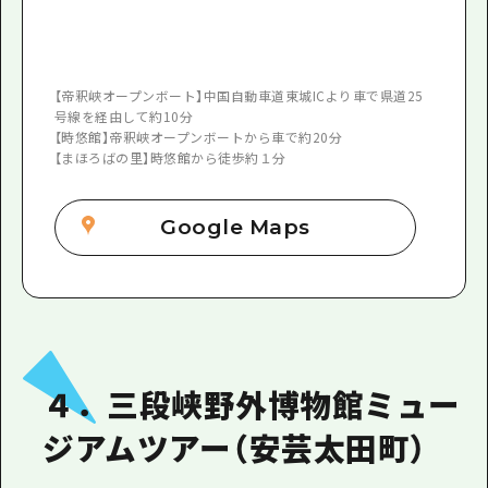
【帝釈峡オープンボート】中国自動車道東城ICより車で県道25
号線を経由して約10分
【時悠館】帝釈峡オープンボートから車で約20分
【まほろばの里】時悠館から徒歩約１分
Google Maps
４．三段峡野外博物館ミュー
ジアムツアー（安芸太田町）