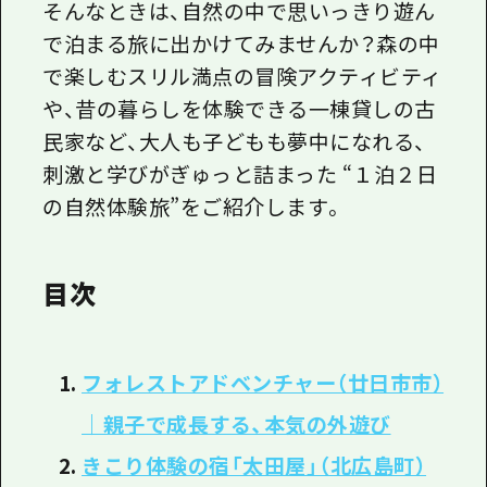
1泊2日
そんなときは、自然の中で思いっきり遊ん
広島県を訪れる外国人旅行者向け情報一
で泊まる旅に出かけてみませんか？森の中
2泊3日
で楽しむスリル満点の冒険アクティビティ
ボランティアガイド
や、昔の暮らしを体験できる一棟貸しの古
ユニバーサルツーリズム
民家など、大人も子どもも夢中になれる、
ガイドブック
刺激と学びがぎゅっと詰まった “１泊２日
の自然体験旅”をご紹介します。
広島県の魅力を動画でご紹介！
よくあるご質問
目次
メディア掲載情報
フォトダウンロード
フォレストアドベンチャー（廿日市市）
関連リンク
｜親子で成長する、本気の外遊び
きこり体験の宿「太田屋」（北広島町）