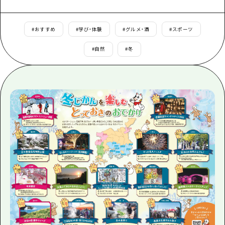
あたらしい非日常
旬情報
安芸
サイクリング
広島市周辺
#
おすすめ
#
学び・体験
#
グルメ・酒
#
スポーツ
お役立ち情報
備後
ショッピング
安芸
#
自然
#
冬
備北
スポーツ
お役立ち情報一覧
HOME
備後
芸北
ナイトライフ
アクセス
備北
宮島周辺
世界遺産
二次交通まとめ
新着情報
芸北
山口県東部
学び・体験
施設の混雑状況のお知らせ
宮島周辺
お問い合わせ
愛媛県
定番
お得な周遊チケット
山口県東部
事業者・学校関係者の皆さま
島根県
歴史・文化
手荷物預かり・配送サービス
弾丸
癒し
広島おもてなしパス
日帰り
自然
HIROSHIMA FREE Wi-Fi
半日
観光案内所