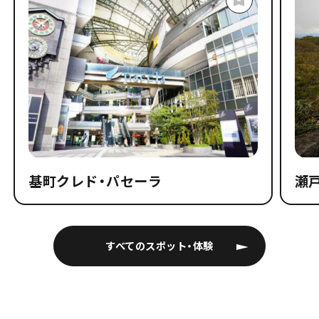
基町クレド・パセーラ
瀬
すべてのスポット・体験