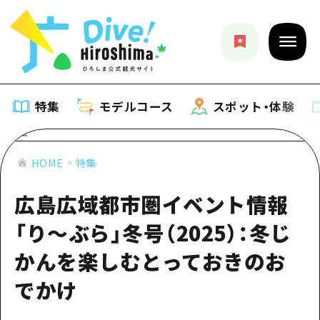
特集
モデルコース
スポット・体験
特集
HOME
特集
広島広域都市圏イベント情報
特集一覧
モデルコース
「り～ぶら」冬号（2025）：冬じ
おすすめ
モデルコース一覧
スポット・体験
かんを楽しむとっておきのお
アート
Dive! Hiroshima 公式ガイド
スポット・体験一覧
でかけ
イベント・祭り
イベント
広島もしもトラベル
広島市周辺
グルメ・酒