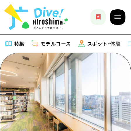
特集
モデルコース
スポット・体験
特集
特集一覧
モデルコース
おすすめ
モデルコース一覧
スポット・体験
アート
Dive! Hiroshima 公式ガイド
スポット・体験一覧
イベント・祭り
イベント
広島もしもトラベル
広島市周辺
グルメ・酒