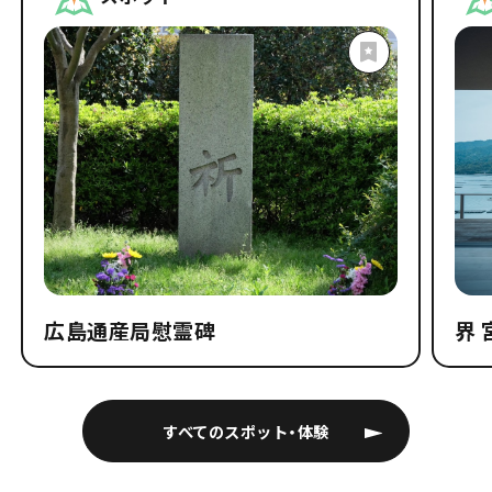
広島通産局慰霊碑
界 
すべてのスポット・体験