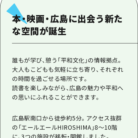
1泊2日
広島県を訪れる外国人旅行者向け情報一
2泊3日
本・映画・広島に出会う新た
ボランティアガイド
な空間が誕生
ユニバーサルツーリズム
ガイドブック
誰もが学び、憩う「平和文化」の情報拠点。
広島県の魅力を動画でご紹介！
大人もこどもも気軽に立ち寄り、それぞれ
よくあるご質問
の時間を過ごせる場所です。
メディア掲載情報
読書を楽しみながら、広島の魅力や平和へ
フォトダウンロード
の思いにふれることができます。
関連リンク
広島駅南口から徒歩約5分。アクセス抜群
の「エールエールHIROSHIMA」8～10階
に、3つの施設が移転・開館しました。