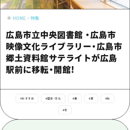
あたらしい非日常
旬情報
安芸
サイクリング
広島市周辺
HOME
特集
お役立ち情報
備後
ショッピング
安芸
備北
広島市立中央図書館 ・広島市
スポーツ
お役立ち情報一覧
HOME
備後
芸北
映像文化ライブラリー・広島市
ナイトライフ
アクセス
備北
宮島周辺
郷土資料館サテライトが広島
世界遺産
二次交通まとめ
新着情報
芸北
山口県東部
駅前に移転・開館!
学び・体験
施設の混雑状況のお知らせ
宮島周辺
お問い合わせ
愛媛県
定番
お得な周遊チケット
山口県東部
事業者・学校関係者の皆さま
島根県
歴史・文化
手荷物預かり・配送サービス
弾丸
#
おすすめ
#
歴史・文化
#
春
#
夏
#
秋
癒し
広島おもてなしパス
日帰り
#
冬
自然
HIROSHIMA FREE Wi-Fi
半日
観光案内所