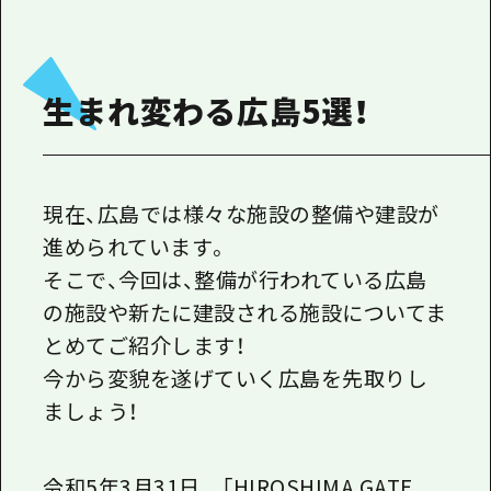
1泊2日
広島県を訪れる外国人旅行者向け情報一
2泊3日
ボランティアガイド
生まれ変わる広島5選！
ユニバーサルツーリズム
ガイドブック
広島県の魅力を動画でご紹介！
現在、広島では様々な施設の整備や建設が
進められています。
よくあるご質問
そこで、今回は、整備が行われている広島
メディア掲載情報
の施設や新たに建設される施設についてま
フォトダウンロード
とめてご紹介します！
今から変貌を遂げていく広島を先取りし
関連リンク
ましょう！
令和5年3月31日 「HIROSHIMA GATE