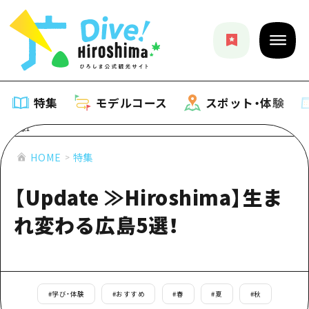
特集
モデルコース
スポット・体験
特集
HOME
特集
【Update ≫Hiroshima】生ま
特集一覧
モデルコース
れ変わる広島5選！
おすすめ
モデルコース一覧
スポット・体験
アート
Dive! Hiroshima 公式ガイド
スポット・体験一覧
イベント・祭り
イベント
広島もしもトラベル
#
学び・体験
#
おすすめ
#
春
#
夏
#
秋
広島市周辺
グルメ・酒