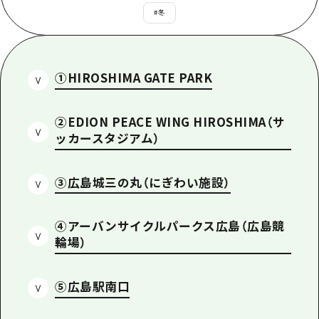
あたらしい非日常
旬情報
#
冬
安芸
サイクリング
広島市周辺
お役立ち情報
備後
ショッピング
安芸
備北
①HIROSHIMA GATE PARK
スポーツ
お役立ち情報一覧
HOME
備後
芸北
ナイトライフ
アクセス
備北
②EDION PEACE WING HIROSHIMA（サ
宮島周辺
世界遺産
ッカースタジアム）
二次交通まとめ
新着情報
芸北
山口県東部
学び・体験
施設の混雑状況のお知らせ
宮島周辺
お問い合わせ
③広島城三の丸（にぎわい施設）
愛媛県
定番
お得な周遊チケット
山口県東部
事業者・学校関係者の皆さま
島根県
歴史・文化
手荷物預かり・配送サービス
④アーバンサイクルパークス広島（広島競
弾丸
輪場）
癒し
広島おもてなしパス
日帰り
自然
HIROSHIMA FREE Wi-Fi
⑤広島駅南口
半日
観光案内所