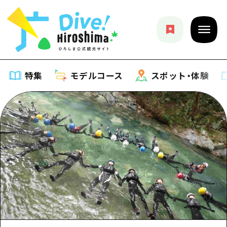
特集
モデルコース
スポット・体験
特集
特集一覧
モデルコース
おすすめ
モデルコース一覧
スポット・体験
アート
Dive! Hiroshima 公式ガイド
スポット・体験一覧
イベント・祭り
イベント
広島もしもトラベル
広島市周辺
グルメ・酒