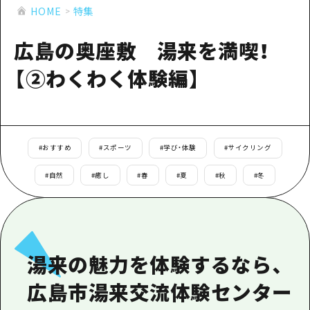
あたらしい非日常
旬情報
HOME
特集
安芸
サイクリング
広島市周辺
広島の奥座敷 湯来を満喫！
お役立ち情報
備後
ショッピング
安芸
【②わくわく体験編】
備北
スポーツ
お役立ち情報一覧
HOME
備後
芸北
ナイトライフ
アクセス
備北
宮島周辺
世界遺産
二次交通まとめ
新着情報
芸北
#
おすすめ
#
スポーツ
#
学び・体験
#
サイクリング
山口県東部
学び・体験
施設の混雑状況のお知らせ
宮島周辺
お問い合わせ
#
自然
#
癒し
#
春
#
夏
#
秋
#
冬
愛媛県
定番
お得な周遊チケット
山口県東部
事業者・学校関係者の皆さま
島根県
歴史・文化
手荷物預かり・配送サービス
弾丸
癒し
広島おもてなしパス
日帰り
湯来の魅力を体験するなら、
自然
HIROSHIMA FREE Wi-Fi
半日
広島市湯来交流体験センター
観光案内所