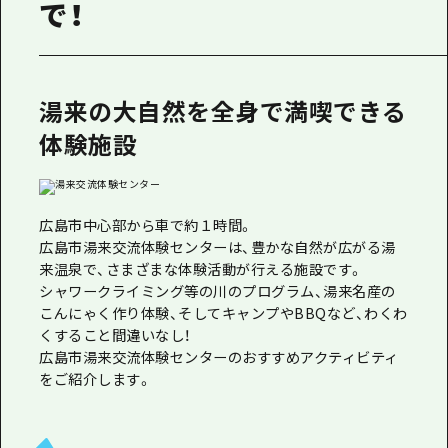
1泊2日
で！
広島県を訪れる外国人旅行者向け情報一
2泊3日
ボランティアガイド
湯来の大自然を全身で満喫できる
ユニバーサルツーリズム
体験施設
ガイドブック
広島県の魅力を動画でご紹介！
広島市中心部から車で約１時間。
よくあるご質問
広島市湯来交流体験センターは、豊かな自然が広がる湯
来温泉で、さまざまな体験活動が行える施設です。
メディア掲載情報
シャワークライミング等の川のプログラム、湯来名産の
フォトダウンロード
こんにゃく作り体験、そしてキャンプやBBQなど、わくわ
くすること間違いなし！
関連リンク
広島市湯来交流体験センターのおすすめアクティビティ
をご紹介します。