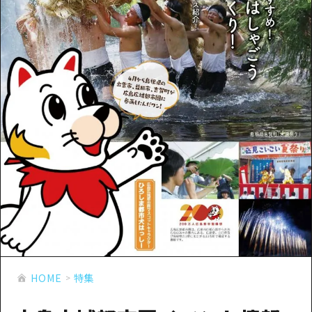
あたらしい非日常
旬情報
安芸
サイクリング
広島市周辺
お役立ち情報
備後
ショッピング
安芸
備北
スポーツ
お役立ち情報一覧
HOME
備後
芸北
ナイトライフ
アクセス
備北
宮島周辺
世界遺産
二次交通まとめ
新着情報
芸北
山口県東部
学び・体験
施設の混雑状況のお知らせ
宮島周辺
お問い合わせ
愛媛県
定番
お得な周遊チケット
山口県東部
事業者・学校関係者の皆さま
島根県
歴史・文化
手荷物預かり・配送サービス
弾丸
癒し
広島おもてなしパス
日帰り
自然
HIROSHIMA FREE Wi-Fi
HOME
特集
半日
観光案内所