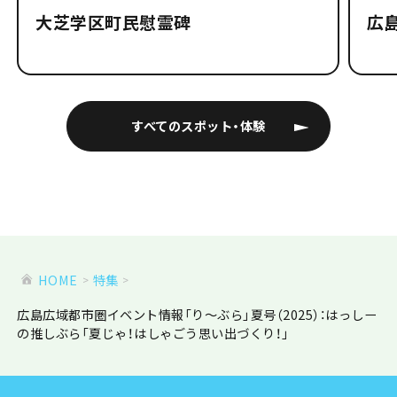
大芝学区町民慰霊碑
広
すべてのスポット・体験
HOME
特集
広島広域都市圏イベント情報「り～ぶら」夏号（2025）：はっしー
の推しぶら「夏じゃ！はしゃごう思い出づくり！」