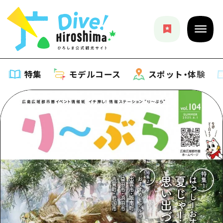
特集
モデルコース
スポット・体験
特集
特集一覧
モデルコース
おすすめ
モデルコース一覧
スポット・体験
アート
Dive! Hiroshima 公式ガイド
スポット・体験一覧
イベント・祭り
イベント
広島もしもトラベル
広島市周辺
グルメ・酒