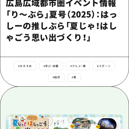
広島広域都市圏イベント情報
1泊2日
広島県を訪れる外国人旅行者向け情報一
「り～ぶら」夏号（2025）：はっ
2泊3日
ボランティアガイド
しーの推しぶら「夏じゃ！はし
ユニバーサルツーリズム
ゃごう思い出づくり！」
ガイドブック
広島県の魅力を動画でご紹介！
よくあるご質問
#
おすすめ
#
学び・体験
#
グルメ・酒
#
スポーツ
メディア掲載情報
#
自然
#
夏
フォトダウンロード
関連リンク