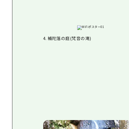
4. 補陀落の庭(梵音の滝)