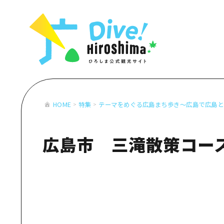
お役立ち情報一覧
特集一覧
モデルコース
アクセス
おすすめ
Dive! Hiro
二次交通まとめ
アート
広島もしもト
施設の混雑状況のお知らせ
イベント・祭り
あたらしい非
お得な周遊チケット
グルメ・酒
HOME
特集
テーマをめぐる広島まち歩き～広島で広島と
特集一
手荷物預かり・配送サービス
おすす
広島市 三滝散策コー
アート
イベン
グルメ