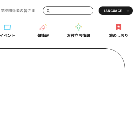
・学校関係者の皆さま
画でご紹介！
イベント
旬情報
お役立ち情報
旅のしおり
イベント
旬情報
お役立ち情報
旅のしおり
ド
島市周辺
ガイドブック
り
芸
広島県の魅力を動画でご紹介！
後
よくあるご質問
者向け情報一覧
2日
北
メディア掲載情報
3日
北
フォトダウンロード
島周辺
関連リンク
口県東部
媛県