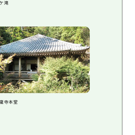
駒ケ滝
 三瀧寺本堂