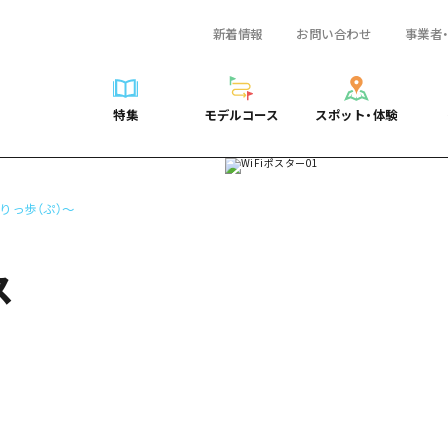
新着情報
お問い合わせ
事業者
一覧
サイクリング
広島おもてなしパス
スポット・体験一覧
学び・体験
広島市周辺
弾丸
広島市周辺
ガイドブック
shima 公式ガイド
ショッピング
HIROSHIMA FREE Wi-Fi
定番
安芸
日帰り
安芸
広島県の魅力を動
特集
モデルコース
スポット・体験
ラベル
スポーツ
観光案内所
歴史・文化
備後
半日
備後
よくあるご質問
特集
モデルコース
スポット・体験
日常
ナイトライフ
広島県を訪れる外国人旅行者向け情報一覧
癒し
備北
1泊2日
備北
メディア掲載情報
世界遺産
ボランティアガイド
自然
芸北
2泊3日
芸北
フォトダウンロー
りっ歩（ぷ）～
覧
モデルコース一覧
お役立ち情報一覧
サイクリング
スポット・体験一覧
学び・体験
広島市周辺
広島おもてなしパス
弾丸
広
ユニバーサルツーリズム
宮島周辺
宮島周辺
関連リンク
め
Dive! Hiroshima 公式ガイド
アクセス
ショッピング
定番
安芸
HIROSHIMA FREE Wi-Fi
日帰
安
山口県東部
山口県東部
ス
広島もしもトラベル
二次交通まとめ
スポーツ
歴史・文化
備後
観光案内所
半日
備
愛媛県
ト・祭り
あたらしい非日常
施設の混雑状況のお知らせ
ナイトライフ
癒し
備北
広島県を訪れる外国人旅行
1泊
備
島根県
・酒
お得な周遊チケット
世界遺産
自然
芸北
ボランティアガイド
2泊
芸
手荷物預かり・配送サービス
宮島周辺
ユニバーサルツーリズム
宮
山口県東部
山
愛