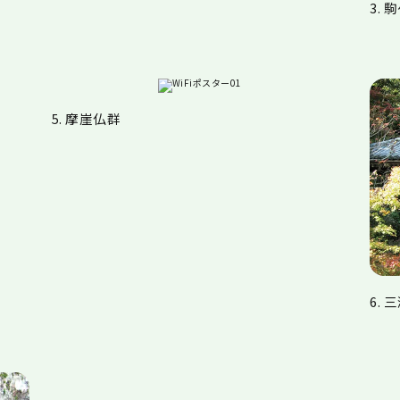
3. 
5. 摩崖仏群
6.