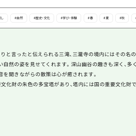
島
癒し
#
自然
#
歴史・文化
#
学び・体験
#
春
#
夏
#
秋
りと言ったと伝えられる三滝、三瀧寺の境内にはその名
い自然の姿を見せてくれます。深山幽谷の趣きも深く、多
音を聞きながらの散策は心が癒されます。
要文化財の朱色の多宝塔があり、塔内には国の重要文化財