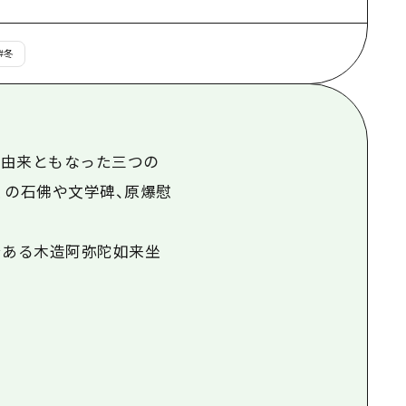
根県
#
冬
の由来ともなった三つの
くの石佛や文学碑、原爆慰
である木造阿弥陀如来坐