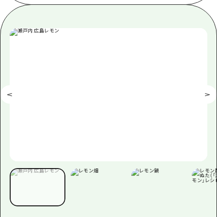
あたらしい非日常
旬情報
安芸
サイクリング
広島市周辺
お役立ち情報
備後
ショッピング
安芸
備北
スポーツ
お役立ち情報一覧
HOME
備後
芸北
ナイトライフ
アクセス
備北
宮島周辺
世界遺産
二次交通まとめ
新着情報
芸北
山口県東部
学び・体験
施設の混雑状況のお知らせ
宮島周辺
お問い合わせ
愛媛県
定番
お得な周遊チケット
山口県東部
事業者・学校関係者の皆さま
島根県
歴史・文化
手荷物預かり・配送サービス
弾丸
癒し
広島おもてなしパス
日帰り
自然
HIROSHIMA FREE Wi-Fi
半日
観光案内所