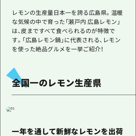
1泊2日
広島県を訪れる外国人旅行者向け情報一
レモンの生産量日本一を誇る広島県。温暖
2泊3日
な気候の中で育った「瀬戸内 広島レモン」
ボランティアガイド
は、皮まですべて食べられるのが特徴で
ユニバーサルツーリズム
す。「広島レモン鍋」に代表される、レモン
ガイドブック
を使った絶品グルメを一挙ご紹介！
広島県の魅力を動画でご紹介！
よくあるご質問
全国一のレモン生産県
メディア掲載情報
フォトダウンロード
関連リンク
一年を通して新鮮なレモンを出荷