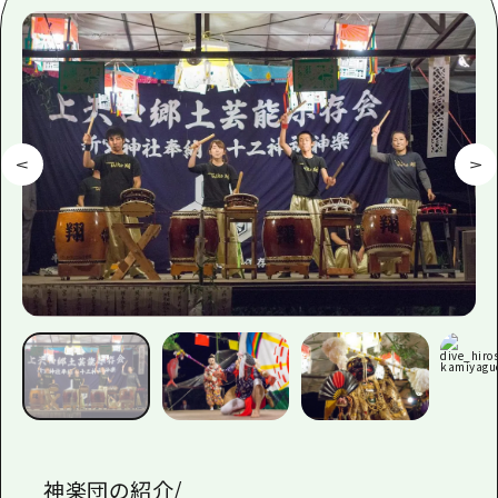
1泊2日
広島県を訪れる外国人旅行者向け情報一
2泊3日
ボランティアガイド
ユニバーサルツーリズム
ガイドブック
広島県の魅力を動画でご紹介！
よくあるご質問
メディア掲載情報
フォトダウンロード
関連リンク
神楽団の紹介/