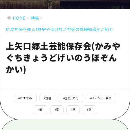
あたらしい非日常
旬情報
安芸
サイクリング
広島市周辺
HOME
特集
お役立ち情報
備後
ショッピング
安芸
広島神楽を知る！歴史や演目など神楽の基礎知識をご紹介
備北
スポーツ
お役立ち情報一覧
HOME
備後
芸北
上矢口郷土芸能保存会(かみや
ナイトライフ
アクセス
備北
宮島周辺
ぐちきょうどげいのうほぞん
世界遺産
二次交通まとめ
新着情報
芸北
山口県東部
かい)
学び・体験
施設の混雑状況のお知らせ
宮島周辺
お問い合わせ
愛媛県
定番
お得な周遊チケット
山口県東部
事業者・学校関係者の皆さま
島根県
歴史・文化
手荷物預かり・配送サービス
弾丸
#
おすすめ
#
定番
#
歴史・文化
#
イベント・祭り
癒し
広島おもてなしパス
日帰り
#
春
#
夏
#
秋
#
冬
自然
HIROSHIMA FREE Wi-Fi
半日
観光案内所