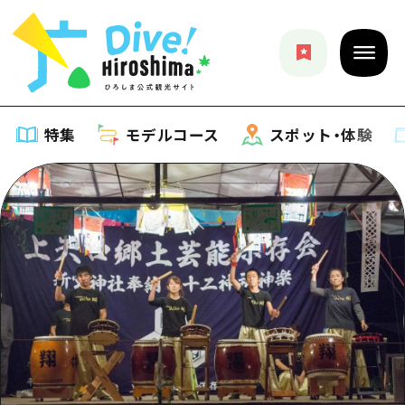
特集
モデルコース
スポット・体験
特集
特集一覧
モデルコース
おすすめ
モデルコース一覧
スポット・体験
アート
Dive! Hiroshima 公式ガイド
スポット・体験一覧
イベント・祭り
イベント
広島もしもトラベル
広島市周辺
グルメ・酒