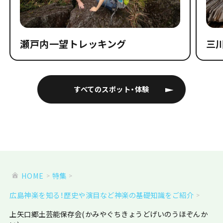
瀬戸内一望トレッキング
三
すべてのスポット・体験
HOME
特集
広島神楽を知る！歴史や演目など神楽の基礎知識をご紹介
上矢口郷土芸能保存会(かみやぐちきょうどげいのうほぞんか