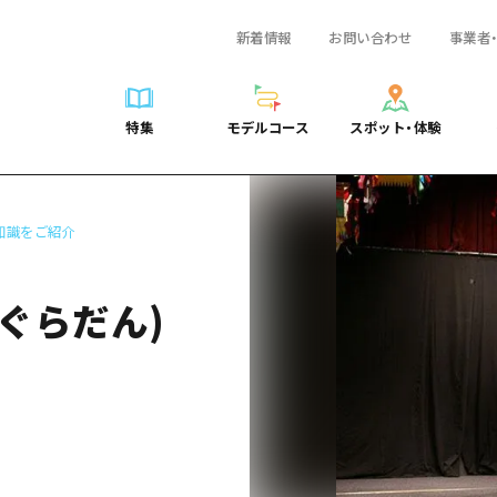
新着情報
お問い合わせ
事業者
一覧
サイクリング
広島おもてなしパス
スポット・体験一覧
学び・体験
広島市周辺
弾丸
広島市周辺
ガイドブック
shima 公式ガイド
ショッピング
HIROSHIMA FREE Wi-Fi
定番
安芸
日帰り
安芸
広島県の魅力を動
特集
モデルコース
スポット・体験
ラベル
スポーツ
観光案内所
歴史・文化
備後
半日
備後
よくあるご質問
特集
モデルコース
スポット・体験
日常
ナイトライフ
広島県を訪れる外国人旅行者向け情報一覧
癒し
備北
1泊2日
備北
メディア掲載情報
世界遺産
ボランティアガイド
自然
芸北
2泊3日
芸北
フォトダウンロー
知識をご紹介
覧
モデルコース一覧
お役立ち情報一覧
サイクリング
スポット・体験一覧
学び・体験
広島市周辺
広島おもてなしパス
弾丸
広
ユニバーサルツーリズム
宮島周辺
宮島周辺
関連リンク
め
Dive! Hiroshima 公式ガイド
アクセス
ショッピング
定番
安芸
HIROSHIMA FREE Wi-Fi
日帰
安
山口県東部
山口県東部
ぐらだん)
広島もしもトラベル
二次交通まとめ
スポーツ
歴史・文化
備後
観光案内所
半日
備
愛媛県
ト・祭り
あたらしい非日常
施設の混雑状況のお知らせ
ナイトライフ
癒し
備北
広島県を訪れる外国人旅行
1泊
備
島根県
・酒
お得な周遊チケット
世界遺産
自然
芸北
ボランティアガイド
2泊
芸
手荷物預かり・配送サービス
宮島周辺
ユニバーサルツーリズム
宮
山口県東部
山
愛