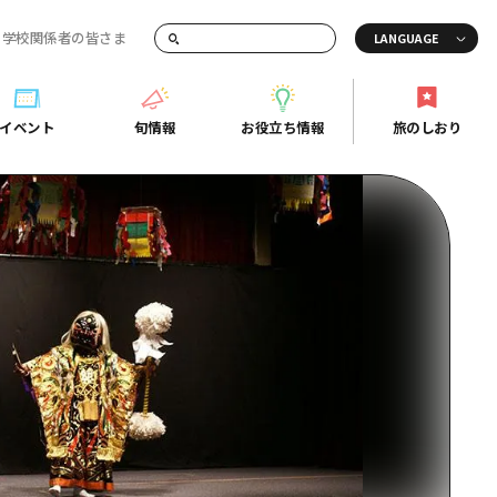
・学校関係者の皆さま
画でご紹介！
イベント
旬情報
お役立ち情報
旅のしおり
イベント
旬情報
お役立ち情報
旅のしおり
ド
島市周辺
ガイドブック
り
芸
広島県の魅力を動画でご紹介！
後
よくあるご質問
者向け情報一覧
2日
北
メディア掲載情報
3日
北
フォトダウンロード
島周辺
関連リンク
口県東部
媛県