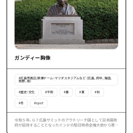
ガンディー胸像
#
広島市周辺/原爆ドーム・マツダスタジアムなど （広島、府中、海田、
熊野、坂）
#
歴史・文化
#
平和
#
春
#
夏
#
秋
#
冬
#
spot
令和５年、Ｇ７広島サミットのアウトリーチ国として日本国政
府が招待することとなったインドの駐日特命全権大使から寄
贈された、平和と非暴力の使徒として世界に知られているマハ