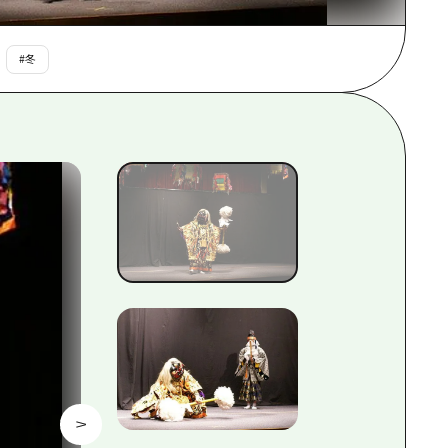
根県
#
冬