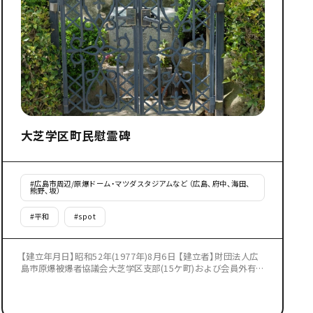
大芝学区町民慰霊碑
#
広島市周辺/原爆ドーム・マツダスタジアムなど （広島、府中、海田、
熊野、坂）
#
平和
#
spot
【建立年月日】昭和52年(1977年)8月6日 【建立者】財団法人広
島市原爆被爆者協議会大芝学区支部(15ケ町)および会員外有志
【来歴】大芝地区では、小網町(爆心地から900メートル)に建物
疎開作業に出動していた住民のほとんどが犠牲になりました。
こうした犠牲者を慰霊するため、原爆被災者が多く収容された