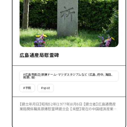
広島通産局慰霊碑
#
広島市周辺/原爆ドーム・マツダスタジアムなど （広島、府中、海田、
熊野、坂）
#
平和
#
spot
【建立年月日】昭和52年(1977年)8月6日 【建立者】広島通商産
業局関係職員原爆慰霊碑建立会 【来歴】現在の中国経済産業局
に当たる中国地方軍需管理局は、当時、爆心地から710メート
ルの福屋百貨店内にありました。原爆の強烈な爆風により建物
内の施設や備品は飛散し、多くの犠牲者を出しました。 ※見学