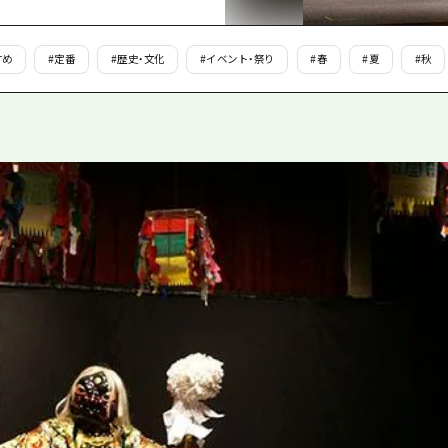
島
すめ
#
定番
#
歴史・文化
#
イベント・祭り
#
春
#
夏
#
秋