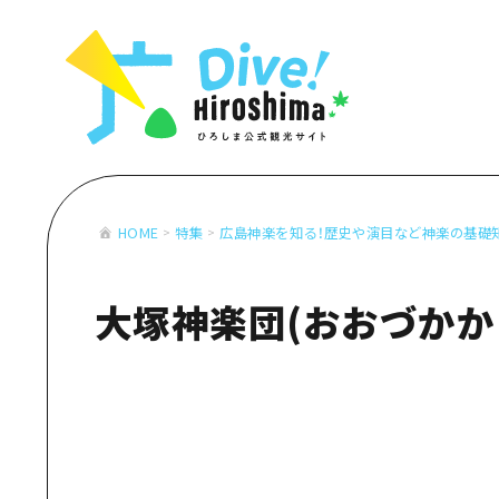
お役立ち情報一覧
特集一覧
モデルコース
アクセス
おすすめ
Dive! Hiro
二次交通まとめ
アート
広島もしもト
施設の混雑状況のお知らせ
イベント・祭り
あたらしい非
お得な周遊チケット
グルメ・酒
HOME
特集
広島神楽を知る！歴史や演目など神楽の基礎
特集一
手荷物預かり・配送サービス
おすす
大塚神楽団(おおづかか
アート
イベン
グルメ