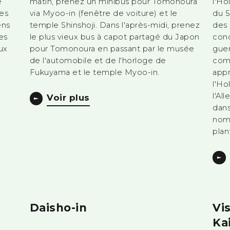
e
matin, prenez un minibus pour Tomonoura
l'Ho
es
via Myoo-in (fenêtre de voiture) et le
du 5
ens
temple Shinshoji. Dans l'après-midi, prenez
des 
es
le plus vieux bus à capot partagé du Japon
conc
ux
pour Tomonoura en passant par le musée
guer
de l'automobile et de l'horloge de
com
Fukuyama et le temple Myoo-in.
appr
l'Ho
l'Al
Voir plus
dans
nomm
plan
Daisho-in
Vi
Ka