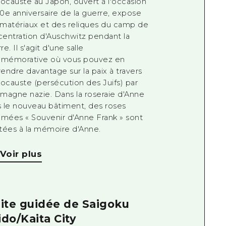
locauste au Japon, ouvert à l'occasion
0e anniversaire de la guerre, expose
matériaux et des reliques du camp de
entration d'Auschwitz pendant la
re. Il s'agit d'une salle
mémorative où vous pouvez en
endre davantage sur la paix à travers
locauste (persécution des Juifs) par
lemagne nazie. Dans la roseraie d'Anne
 le nouveau bâtiment, des roses
ées « Souvenir d'Anne Frank » sont
tées à la mémoire d'Anne.
Voir plus
site guidée de Saigoku
ido/Kaita City