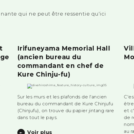
nante qui ne peut être ressentie qu'ici
t
Irifuneyama Memorial Hall
Vi
age
(ancien bureau du
Mo
commandant en chef de
Kure Chinju-fu)
Sur les murs et les plafonds de l'ancien
C'es
bureau du commandant de Kure Chinjufu
être
(Chinjufu), on trouve du papier jintang rare
et c
dans tout le pays.
de r
nomb
au r
Voir plus