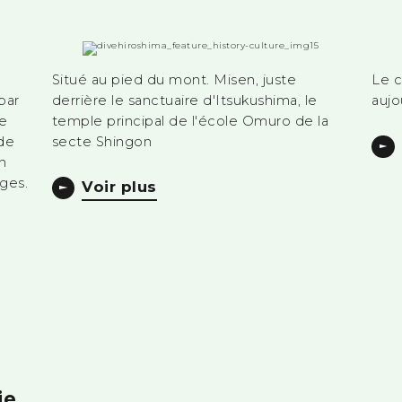
Situé au pied du mont. Misen, juste
Le c
par
derrière le sanctuaire d'Itsukushima, le
aujo
ie
temple principal de l'école Omuro de la
ide
secte Shingon
n
iges.
Voir plus
ie