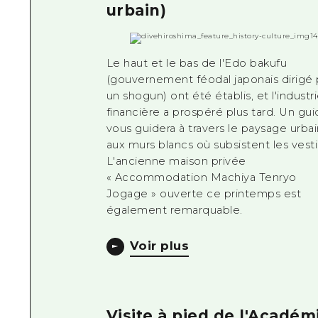
urbain)
Le haut et le bas de l'Edo bakufu
(gouvernement féodal japonais dirigé 
un shogun) ont été établis, et l'industr
financière a prospéré plus tard. Un gu
vous guidera à travers le paysage urbai
aux murs blancs où subsistent les vest
L'ancienne maison privée
« Accommodation Machiya Tenryo
Jogage » ouverte ce printemps est
également remarquable.
Voir plus
Visite à pied de l'Académ