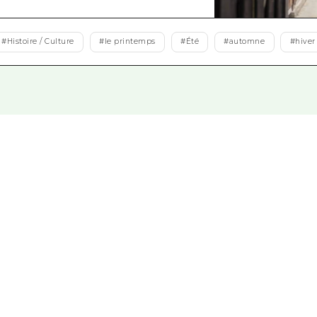
Est de Yamaguchi
Ehime
#
Histoire / Culture
#
le printemps
#
Été
#
automne
#
hiver
Shimane