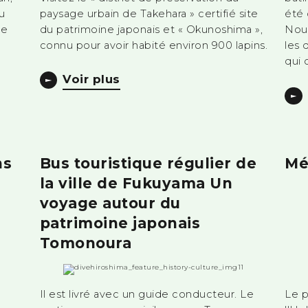
u
paysage urbain de Takehara » certifié site
été 
ée
du patrimoine japonais et « Okunoshima »,
Nous
connu pour avoir habité environ 900 lapins.
les 
qui 
Voir plus
ns
Bus touristique régulier de
Mé
la ville de Fukuyama Un
voyage autour du
patrimoine japonais
Tomonoura
Il est livré avec un guide conducteur. Le
Le 