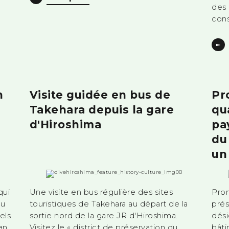
des 
cons
n
Visite guidée en bus de
Pr
Takehara depuis la gare
qu
d'Hiroshima
pa
du
un
qui
Une visite en bus régulière des sites
Prom
au
touristiques de Takehara au départ de la
prés
els
sortie nord de la gare JR d'Hiroshima.
dés
an,
Visitez le « district de préservation du
bâti