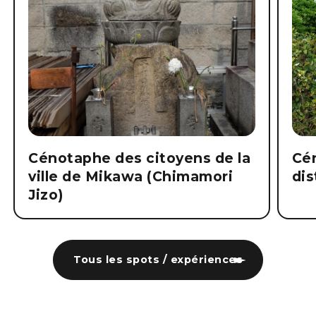
Cénotaphe des citoyens de la
Cé
ville de Mikawa (Chimamori
dis
Jizo)
Tous les spots / expériences