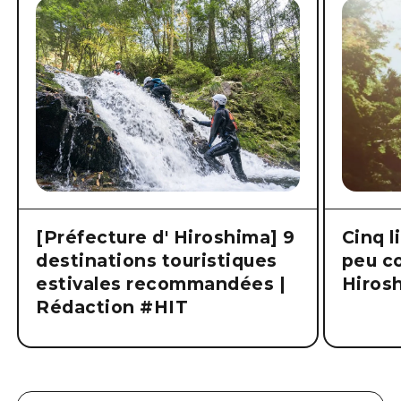
[Préfecture d' Hiroshima] 9
Cinq l
destinations touristiques
peu co
estivales recommandées |
Hiros
Rédaction #HIT