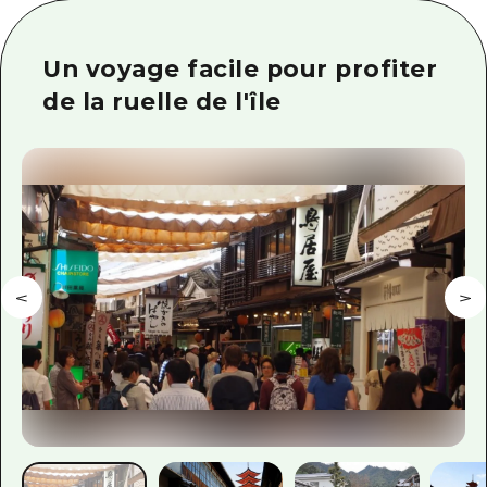
Guide bénévole
Un voyage facile pour profiter
Vidéo d'Hiroshima
de la ruelle de l'île
FAQ
Téléchargement de Photos
Informations sur le transport en 
Brochure touristique