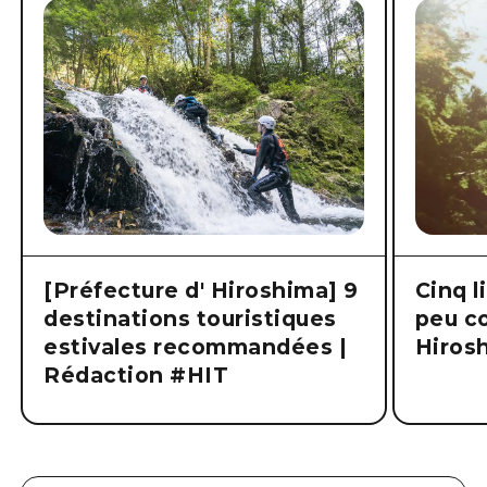
[Préfecture d' Hiroshima] 9
Cinq l
destinations touristiques
peu co
estivales recommandées |
Hiros
Rédaction #HIT