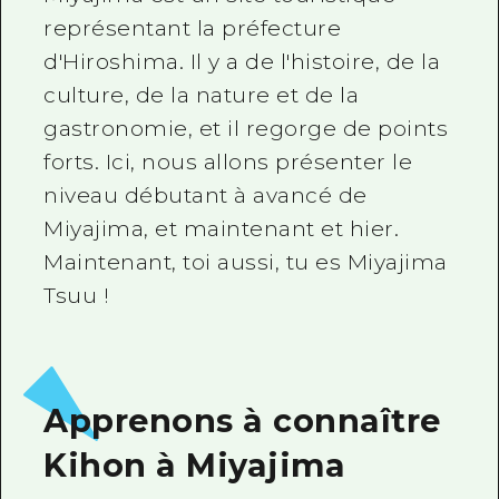
représentant la préfecture
Guide bénévole
d'Hiroshima. Il y a de l'histoire, de la
Vidéo d'Hiroshima
culture, de la nature et de la
FAQ
gastronomie, et il regorge de points
forts. Ici, nous allons présenter le
Téléchargement de Photos
niveau débutant à avancé de
Informations sur le transport en 
Miyajima, et maintenant et hier.
Brochure touristique
Maintenant, toi aussi, tu es Miyajima
Tsuu !
Apprenons à connaître
Kihon à Miyajima