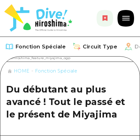
Fonction Spéciale
Circuit Type
D
HOME
Fonction Spéciale
Fonction Spéciale
Du débutant au plus
Aperçu
Circuit Type
avancé ! Tout le passé et
Recommendation
Aperçu
Découvrir
le présent de Miyajima
Art
Guide official de Dive! Hiroshima
Aperçu
Événements/ Fêtes
Événement
Hiroshima Moshimo Travel
Autour de la ville d'Hiroshima
Gourmand / Saké