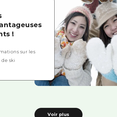
s
vantageuses
ts !
rmations sur les
 de ski
Voir plus