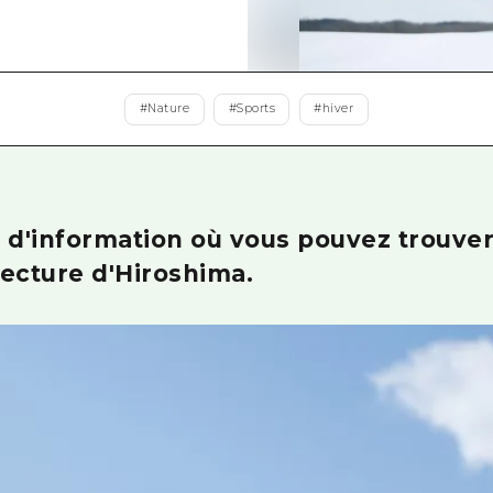
Est de Yamaguchi
Ehime
Shimane
#
Nature
#
Sports
#
hiver
ite d'information où vous pouvez trouver
fecture d'Hiroshima.