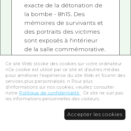
exacte de la détonation de
la bombe - 8h15. Des
mémoires de survivants et
des portraits des victimes
sont exposés à l'intérieur
de la salle commémorative.
Ce site Web stocke des cookies sur votre ordinateur.
nCe cookie est utilisé par ce site et d'autres médias
pour améliorer l'expérience du site Web et fournir des
services plus personnalisés. n Pour plus
d'informations sur nos cookies, veuillez consulter
notre
Politique de confidentialité
. Ce site ne suit pas
Autres bâtiments liés au
les informations personnelles des visiteurs.
bombardement
Accepter les cookies