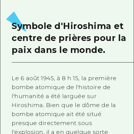
Guide bénévole
Vidéo d'Hiroshima
Symbole d'Hiroshima et
FAQ
centre de prières pour la
Téléchargement de Photos
paix dans le monde.
Informations sur le transport en 
Brochure touristique
Le 6 août 1945, à 8 h 15, la première
bombe atomique de l'histoire de
l'humanité a été larguée sur
Hiroshima. Bien que le dôme de la
bombe atomique ait été situé
presque directement sous
l'explosion, il a en quelque sorte