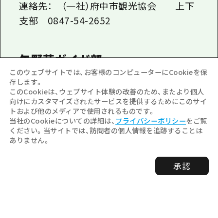
連絡先： （一社）府中市観光協会 上下
支部 0847-54-2652
矢野荘ガイド部
このウェブサイトでは、お客様のコンピューターにCookieを保
存します。
このCookieは、ウェブサイト体験の改善のため、またより個人
向けにカスタマイズされたサービスを提供するためにこのサイ
トおよび他のメディアで使用されるものです。
当社のCookieについての詳細は、
プライバシーポリシー
をご覧
柿本人麻呂の歌にも出てくる矢野荘、地域
ください。当サイトでは、訪問者の個人情報を追跡することは
ありません。
に残る伝説の地と石造物を巡る歴史と浪
漫の道。
承認
ガイド料：2000円 /ガイド1名 （１０名以
上はガイド２名）