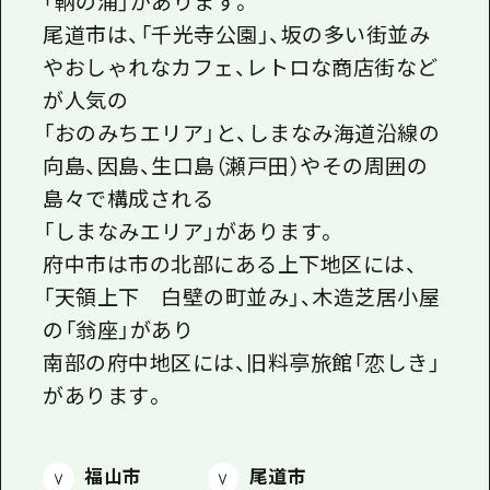
「鞆の浦」があります。
1泊2日
尾道市は、「千光寺公園」、坂の多い街並み
広島県を訪れる外国人旅行者向け情報一
2泊3日
やおしゃれなカフェ、レトロな商店街など
ボランティアガイド
が人気の
ユニバーサルツーリズム
「おのみちエリア」と、しまなみ海道沿線の
向島、因島、生口島（瀬戸田）やその周囲の
ガイドブック
島々で構成される
広島県の魅力を動画でご紹介！
「しまなみエリア」があります。
よくあるご質問
府中市は市の北部にある上下地区には、
「天領上下 白壁の町並み」、木造芝居小屋
メディア掲載情報
の「翁座」があり
フォトダウンロード
南部の府中地区には、旧料亭旅館「恋しき」
関連リンク
があります。
福山市
尾道市