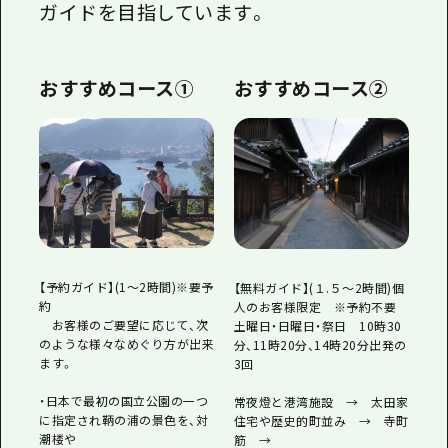
ガイドを目指しています。
おすすめコース①
おすすめコース②
【予約ガイド】(1～2時間)※要予
【無料ガイド】(１.５～2時間)個
約
人のお客様限定 ※予約不要
お客様のご要望に応じて、次
土曜日・日曜日・祭日 10時30
のような様々なめぐり方が出来
分、11時20分、14時20分出発の
ます。
3回
・日本で最初の国立公園の一つ
常夜燈と港湾施設 → 太田家
に指定され鞆の浦の景色を、対
住宅や歴史的町並み → 寺町
潮楼や
筋 →