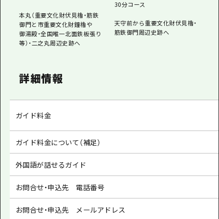
30分コース
本丸（重要文化財伏見櫓・筋鉄
天守前から重要文化財伏見櫓・
御門と市重要文化財鐘櫓や
筋鉄御門周辺史跡へ
御湯殿・全国唯一北面鉄板張り
等）・二之丸周辺史跡へ
詳細情報
ガイド料金
ガイド料金について（補足）
外国語が話せるガイド
お問合せ・申込先 電話番号
お問合せ・申込先 メールアドレス