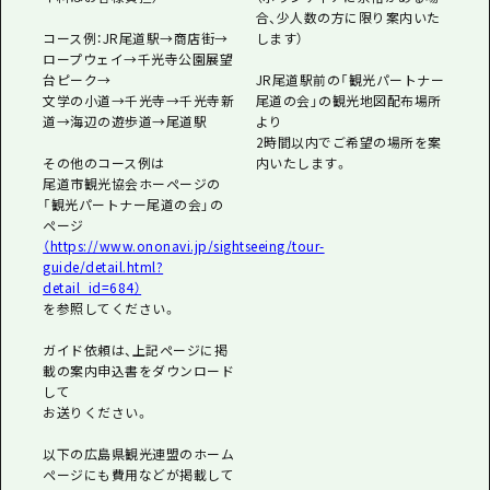
合、少人数の方に限り案内いた
コース例：JR尾道駅→商店街→
します）
ロープウェイ→千光寺公園展望
台ピーク→
JR尾道駅前の「観光パートナー
文学の小道→千光寺→千光寺新
尾道の会」の観光地図配布場所
道→海辺の遊歩道→尾道駅
より
2時間以内でご希望の場所を案
その他のコース例は
内いたします。
尾道市観光協会ホーページの
「観光パートナー尾道の会」の
ページ
（https://www.ononavi.jp/sightseeing/tour-
guide/detail.html?
detail_id=684）
を参照してください。
ガイド依頼は、上記ページに掲
載の案内申込書をダウンロード
して
お送りください。
以下の広島県観光連盟のホーム
ページにも費用などが掲載して