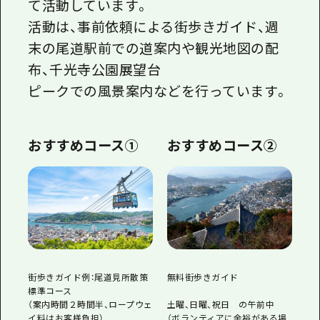
て活動しています。
活動は、事前依頼による街歩きガイド、週
末の尾道駅前での道案内や観光地図の配
布、千光寺公園展望台
ピークでの風景案内などを行っています。
おすすめコース①
おすすめコース②
街歩きガイド例：尾道見所散策
無料街歩きガイド
標準コース
（案内時間２時間半、ロープウェ
土曜、日曜、祝日 の午前中
イ料はお客様負担）
（ボランティアに余裕がある場