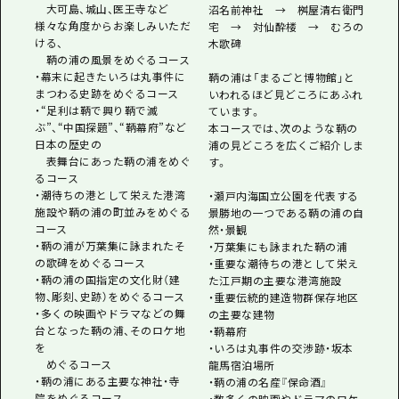
大可島、城山、医王寺など
沼名前神社 → 桝屋清右衛門
様々な角度からお楽しみいただ
宅 → 対仙酔楼 → むろの
ける、
木歌碑
鞆の浦の風景をめぐるコース
・幕末に起きたいろは丸事件に
鞆の浦は「まるごと博物館」と
まつわる史跡をめぐるコース
いわれるほど見どころにあふれ
・“足利は鞆で興り鞆で滅
ています。
ぶ”、“中国探題”、“鞆幕府”など
本コースでは、次のような鞆の
日本の歴史の
浦の見どころを広くご紹介しま
表舞台にあった鞆の浦をめぐ
す。
るコース
・潮待ちの港として栄えた港湾
・瀬戸内海国立公園を代表する
施設や鞆の浦の町並みをめぐる
景勝地の一つである鞆の浦の自
コース
然・景観
・鞆の浦が万葉集に詠まれたそ
・万葉集にも詠まれた鞆の浦
の歌碑をめぐるコース
・重要な潮待ちの港として栄え
・鞆の浦の国指定の文化財（建
た江戸期の主要な港湾施設
物、彫刻、史跡）をめぐるコース
・重要伝統的建造物群保存地区
・多くの映画やドラマなどの舞
の主要な建物
台となった鞆の浦、そのロケ地
・鞆幕府
を
・いろは丸事件の交渉跡・坂本
めぐるコース
龍馬宿泊場所
・鞆の浦にある主要な神社・寺
・鞆の浦の名産『保命酒』
院をめぐるコース
・数多くの映画やドラマのロケ