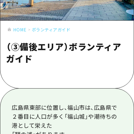
あたらしい非日常
旬情報
安芸
サイクリング
広島市周辺
お役立ち情報
備後
ショッピング
安芸
HOME
ボランティアガイド
備北
スポーツ
お役立ち情報一覧
HOME
備後
（③備後エリア）ボランティア
芸北
ナイトライフ
アクセス
備北
宮島周辺
ガイド
世界遺産
二次交通まとめ
新着情報
芸北
山口県東部
学び・体験
施設の混雑状況のお知らせ
宮島周辺
お問い合わせ
愛媛県
定番
お得な周遊チケット
山口県東部
事業者・学校関係者の皆さま
島根県
歴史・文化
手荷物預かり・配送サービス
弾丸
癒し
広島県東部に位置し、福山市は、広島県で
広島おもてなしパス
日帰り
２番目に人口が多く「福山城」や潮待ちの
自然
HIROSHIMA FREE Wi-Fi
半日
港として栄えた
観光案内所