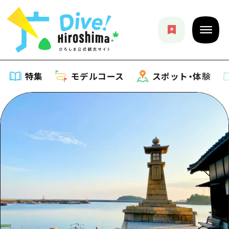
特集
モデルコース
スポット・体験
特集
特集一覧
モデルコース
おすすめ
モデルコース一覧
スポット・体験
アート
Dive! Hiroshima 公式ガイド
スポット・体験一覧
イベント・祭り
イベント
広島もしもトラベル
広島市周辺
グルメ・酒