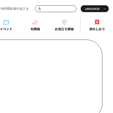
・学校関係者の皆さま
画でご紹介！
イベント
旬情報
お役立ち情報
旅のしおり
イベント
旬情報
お役立ち情報
旅のしおり
ド
島市周辺
ガイドブック
り
芸
広島県の魅力を動画でご紹介！
後
よくあるご質問
者向け情報一覧
2日
北
メディア掲載情報
3日
北
フォトダウンロード
島周辺
関連リンク
口県東部
媛県