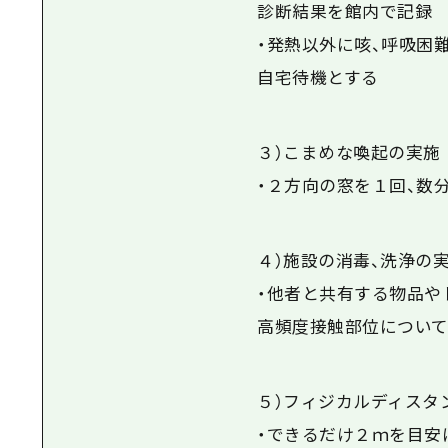
診断結果を館内で記録
・発熱以外に咳、呼吸困
自宅待機とする
３）こまめな喚起の実施
・２方向の窓を１回、数
４）施設の消毒、洗浄の
・他者と共有する物品や
高頻度接触部位について
５）フィジカルディスタ
・できるだけ２ｍを目安