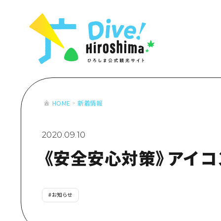
お役立ち情報一覧
特集一覧
モデルコース
アクセス
おすすめ
Dive! Hiro
二次交通まとめ
アート
広島もしもト
施設の混雑状況のお知らせ
イベント・祭り
あたらしい非
お得な周遊チケット
グルメ・酒
HOME
新着情報
特集一
手荷物預かり・配送サービス
おすす
2020.09.10
アート
《安全安心対策》アイコ
イベン
グルメ
#
お知らせ