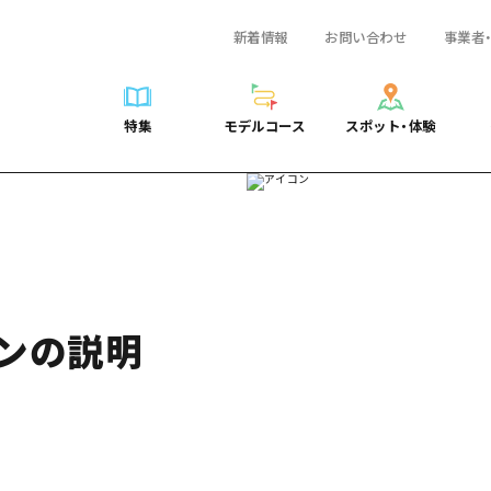
新着情報
お問い合わせ
事業者
一覧
サイクリング
広島おもてなしパス
スポット・体験一覧
学び・体験
広島市周辺
弾丸
広島市周辺
ガイドブック
shima 公式ガイド
ショッピング
HIROSHIMA FREE Wi-Fi
定番
安芸
日帰り
安芸
広島県の魅力を動
特集
モデルコース
スポット・体験
ラベル
スポーツ
観光案内所
歴史・文化
備後
半日
備後
よくあるご質問
特集
モデルコース
スポット・体験
日常
ナイトライフ
広島県を訪れる外国人旅行者向け情報一覧
癒し
備北
1泊2日
備北
メディア掲載情報
世界遺産
ボランティアガイド
自然
芸北
2泊3日
芸北
フォトダウンロー
覧
モデルコース一覧
お役立ち情報一覧
サイクリング
スポット・体験一覧
学び・体験
広島市周辺
広島おもてなしパス
弾丸
広
ユニバーサルツーリズム
宮島周辺
宮島周辺
関連リンク
め
Dive! Hiroshima 公式ガイド
アクセス
ショッピング
定番
安芸
HIROSHIMA FREE Wi-Fi
日帰
安
山口県東部
山口県東部
広島もしもトラベル
二次交通まとめ
スポーツ
歴史・文化
備後
観光案内所
半日
備
愛媛県
ンの説明
ト・祭り
あたらしい非日常
施設の混雑状況のお知らせ
ナイトライフ
癒し
備北
広島県を訪れる外国人旅行
1泊
備
島根県
・酒
お得な周遊チケット
世界遺産
自然
芸北
ボランティアガイド
2泊
芸
手荷物預かり・配送サービス
宮島周辺
ユニバーサルツーリズム
宮
山口県東部
山
愛