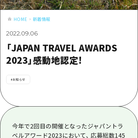
あたらしい非日常
旬情報
安芸
サイクリング
広島市周辺
HOME
新着情報
お役立ち情報
備後
ショッピング
安芸
備北
2022.09.06
スポーツ
お役立ち情報一覧
HOME
備後
「JAPAN TRAVEL AWARDS
芸北
ナイトライフ
アクセス
備北
2023」感動地認定!
宮島周辺
世界遺産
二次交通まとめ
新着情報
芸北
山口県東部
学び・体験
施設の混雑状況のお知らせ
宮島周辺
お問い合わせ
#
お知らせ
愛媛県
定番
お得な周遊チケット
山口県東部
事業者・学校関係者の皆さま
島根県
歴史・文化
手荷物預かり・配送サービス
弾丸
癒し
広島おもてなしパス
日帰り
自然
HIROSHIMA FREE Wi-Fi
今年で2回目の開催となったジャパントラ
半日
ベルアワード2023において、 応募総数
145
観光案内所