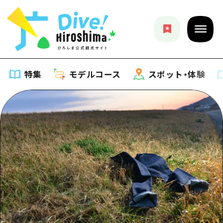
特集
モデルコース
スポット・体験
特集
特集一覧
モデルコース
おすすめ
モデルコース一覧
スポット・体験
アート
Dive! Hiroshima 公式ガイド
スポット・体験一覧
イベント・祭り
イベント
広島もしもトラベル
広島市周辺
グルメ・酒