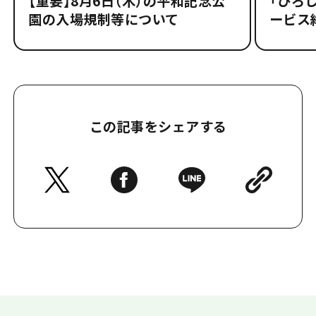
【重要】8月6日（木）の平和記念公
「ひろし
園の入場規制等について
ービス
この記事をシェアする