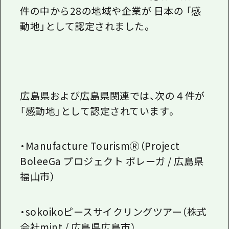
1泊2日
件の中から
28
の地域や企業が 日本の 「感
広島県を訪れる外国人旅行者向け情報一
2泊3日
動地」として認定されました。
ボランティアガイド
ユニバーサルツーリズム
ガイドブック
広島県および広島県関連では、次の４件が
広島県の魅力を動画でご紹介！
「感動地」として認定されています。
よくあるご質問
メディア掲載情報
・Manufacture TourismⓇ（Project
フォトダウンロード
BoleeGa プロジェクト ボレーガ / 広島県
福山市）
関連リンク
・sokoikoピースサイクリングツアー（株式
会社mint / 広島県広島市）