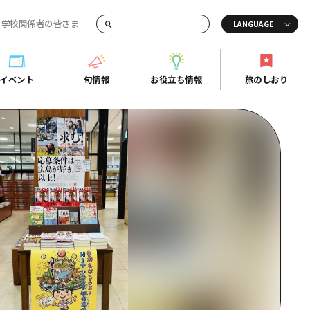
・学校関係者の皆さま
画でご紹介！
イベント
旬情報
お役立ち情報
旅のしおり
イベント
旬情報
お役立ち情報
旅のしおり
ド
島市周辺
ガイドブック
り
芸
広島県の魅力を動画でご紹介！
後
よくあるご質問
者向け情報一覧
2日
北
メディア掲載情報
3日
北
フォトダウンロード
島周辺
関連リンク
口県東部
媛県