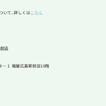
について、詳しくは
こちら
駅前店
９－１ 福屋広島駅前店
10
階