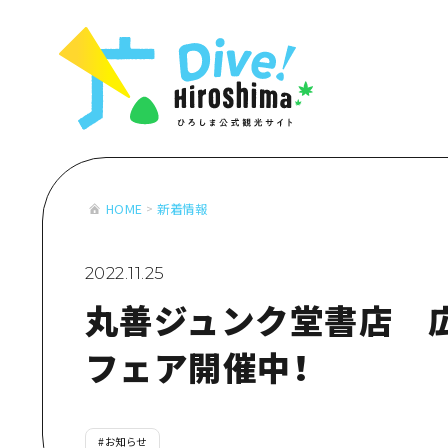
お役立ち情報一覧
特集一覧
モデルコース
アクセス
おすすめ
Dive! Hiro
二次交通まとめ
アート
広島もしもト
施設の混雑状況のお知らせ
イベント・祭り
あたらしい非
お得な周遊チケット
グルメ・酒
HOME
新着情報
特集一
手荷物預かり・配送サービス
おすす
2022.11.25
アート
丸善ジュンク堂書店 
イベン
グルメ
フェア開催中！
#
お知らせ