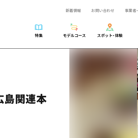
新着情報
お問い合わせ
事業者
一覧
サイクリング
広島おもてなしパス
スポット・体験一覧
学び・体験
広島市周辺
弾丸
広島市周辺
ガイドブック
shima 公式ガイド
ショッピング
HIROSHIMA FREE Wi-Fi
定番
安芸
日帰り
安芸
広島県の魅力を動
特集
モデルコース
スポット・体験
ラベル
スポーツ
観光案内所
歴史・文化
備後
半日
備後
よくあるご質問
特集
モデルコース
スポット・体験
日常
ナイトライフ
広島県を訪れる外国人旅行者向け情報一覧
癒し
備北
1泊2日
備北
メディア掲載情報
世界遺産
ボランティアガイド
自然
芸北
2泊3日
芸北
フォトダウンロー
覧
モデルコース一覧
お役立ち情報一覧
サイクリング
スポット・体験一覧
学び・体験
広島市周辺
広島おもてなしパス
弾丸
広
ユニバーサルツーリズム
宮島周辺
宮島周辺
関連リンク
め
Dive! Hiroshima 公式ガイド
アクセス
ショッピング
定番
安芸
HIROSHIMA FREE Wi-Fi
日帰
安
山口県東部
山口県東部
広島もしもトラベル
二次交通まとめ
スポーツ
歴史・文化
備後
観光案内所
半日
備
愛媛県
広島関連本
ト・祭り
あたらしい非日常
施設の混雑状況のお知らせ
ナイトライフ
癒し
備北
広島県を訪れる外国人旅行
1泊
備
島根県
・酒
お得な周遊チケット
世界遺産
自然
芸北
ボランティアガイド
2泊
芸
手荷物預かり・配送サービス
宮島周辺
ユニバーサルツーリズム
宮
山口県東部
山
愛