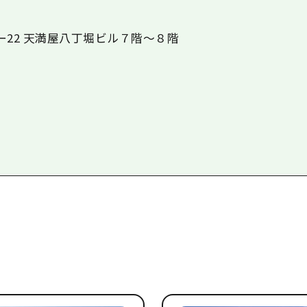
ー
22
天満屋八丁堀ビル７階～８階