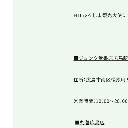
HITひろしま観光大使
■ジュンク堂書店広島
住所：広島市南区松原町
営業時間：
10
：
00
～
20
：
00
■丸善広島店