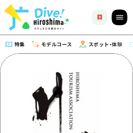
特集
モデルコース
スポット・体験
特集
特集一覧
モデルコース
おすすめ
モデルコース一覧
スポット・体験
アート
Dive! Hiroshima 公式ガイド
スポット・体験一覧
イベント・祭り
イベント
広島もしもトラベル
広島市周辺
グルメ・酒