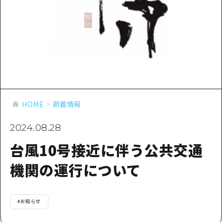
あたらしい非日常
旬情報
安芸
サイクリング
広島市周辺
お役立ち情報
備後
ショッピング
安芸
備北
スポーツ
お役立ち情報一覧
HOME
備後
芸北
ナイトライフ
アクセス
備北
宮島周辺
世界遺産
二次交通まとめ
新着情報
芸北
HOME
新着情報
山口県東部
学び・体験
施設の混雑状況のお知らせ
宮島周辺
お問い合わせ
2024.08.28
愛媛県
定番
お得な周遊チケット
山口県東部
台風10号接近に伴う公共交通
事業者・学校関係者の皆さま
島根県
歴史・文化
手荷物預かり・配送サービス
弾丸
機関の運行について
癒し
広島おもてなしパス
日帰り
自然
HIROSHIMA FREE Wi-Fi
半日
#
お知らせ
観光案内所