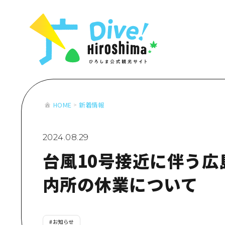
お役立ち情報一覧
特集一覧
モデルコース
アクセス
おすすめ
Dive! Hiro
二次交通まとめ
アート
広島もしもト
施設の混雑状況のお知らせ
イベント・祭り
あたらしい非
お得な周遊チケット
グルメ・酒
HOME
新着情報
特集一
手荷物預かり・配送サービス
おすす
2024.08.29
アート
台風10号接近に伴う広
イベン
グルメ
内所の休業について
#
お知らせ