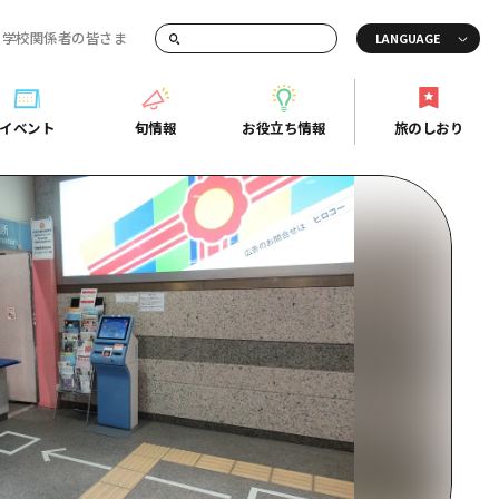
・学校関係者の皆さま
画でご紹介！
イベント
旬情報
お役立ち情報
旅のしおり
イベント
旬情報
お役立ち情報
旅のしおり
ド
島市周辺
ガイドブック
り
芸
広島県の魅力を動画でご紹介！
後
よくあるご質問
者向け情報一覧
2日
北
メディア掲載情報
3日
北
フォトダウンロード
島周辺
関連リンク
口県東部
媛県