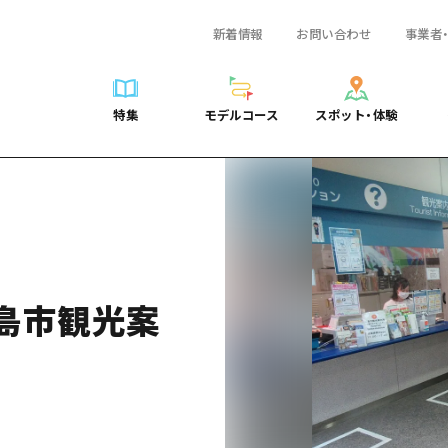
新着情報
お問い合わせ
事業者
一覧
サイクリング
広島おもてなしパス
スポット・体験一覧
学び・体験
広島市周辺
弾丸
広島市周辺
ガイドブック
shima 公式ガイド
ショッピング
HIROSHIMA FREE Wi-Fi
定番
安芸
日帰り
安芸
広島県の魅力を動
特集
モデルコース
スポット・体験
ラベル
スポーツ
観光案内所
歴史・文化
備後
半日
備後
よくあるご質問
特集
モデルコース
スポット・体験
日常
ナイトライフ
広島県を訪れる外国人旅行者向け情報一覧
癒し
備北
1泊2日
備北
メディア掲載情報
世界遺産
ボランティアガイド
自然
芸北
2泊3日
芸北
フォトダウンロー
覧
モデルコース一覧
お役立ち情報一覧
サイクリング
スポット・体験一覧
学び・体験
広島市周辺
広島おもてなしパス
弾丸
広
ユニバーサルツーリズム
宮島周辺
宮島周辺
関連リンク
め
Dive! Hiroshima 公式ガイド
アクセス
ショッピング
定番
安芸
HIROSHIMA FREE Wi-Fi
日帰
安
山口県東部
山口県東部
広島もしもトラベル
二次交通まとめ
スポーツ
歴史・文化
備後
観光案内所
半日
備
愛媛県
島市観光案
ト・祭り
あたらしい非日常
施設の混雑状況のお知らせ
ナイトライフ
癒し
備北
広島県を訪れる外国人旅行
1泊
備
島根県
・酒
お得な周遊チケット
世界遺産
自然
芸北
ボランティアガイド
2泊
芸
手荷物預かり・配送サービス
宮島周辺
ユニバーサルツーリズム
宮
山口県東部
山
愛