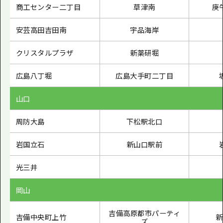
商工センター二丁目
草津南
庚
安芸高田吉田南
宇品海岸
クリスタルプラザ
新薬研堀
広島八丁堀
広島大手町二丁目
山口
周防大島
下松駅北口
岩国立石
新山口駅前
光三井
岡山
吉備高原都市パーティ
吉備中央町上竹
新
ズ