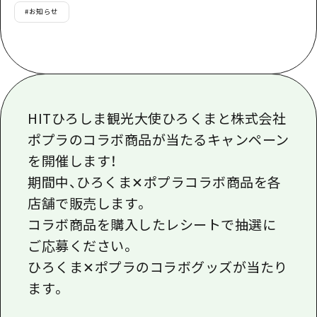
あたらしい非日常
旬情報
#
お知らせ
安芸
サイクリング
広島市周辺
お役立ち情報
備後
ショッピング
安芸
備北
スポーツ
お役立ち情報一覧
HOME
備後
芸北
ナイトライフ
アクセス
HITひろしま観光大使ひろくまと株式会社
備北
宮島周辺
世界遺産
ポプラのコラボ商品が当たるキャンペーン
二次交通まとめ
新着情報
芸北
を開催します！
山口県東部
学び・体験
施設の混雑状況のお知らせ
宮島周辺
お問い合わせ
期間中、ひろくま
✕
ポプラコラボ商品を各
愛媛県
定番
お得な周遊チケット
店舗で販売します。
山口県東部
事業者・学校関係者の皆さま
島根県
歴史・文化
コラボ商品を購入したレシートで抽選に
手荷物預かり・配送サービス
弾丸
ご応募ください。
癒し
広島おもてなしパス
日帰り
ひろくま
✕
ポプラのコラボグッズが当たり
自然
HIROSHIMA FREE Wi-Fi
ます。
半日
観光案内所