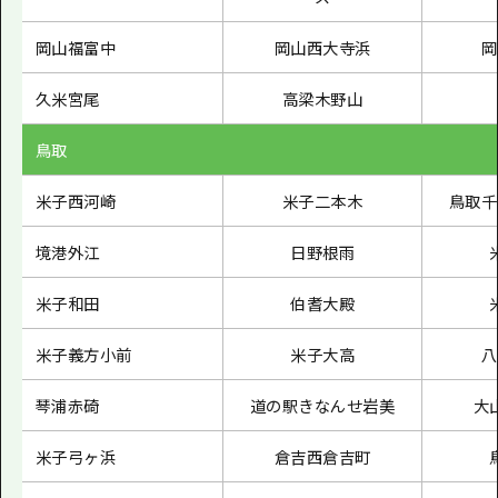
岡山福富中
岡山西大寺浜
岡
久米宮尾
高梁木野山
鳥取
米子西河崎
米子二本木
鳥取千
境港外江
日野根雨
米子和田
伯耆大殿
米子義方小前
米子大高
八
琴浦赤碕
道の駅きなんせ岩美
大
米子弓ヶ浜
倉吉西倉吉町