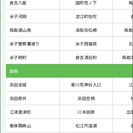
倉吉八屋
国府宮ノ下
鳥
米子河岡
淀江町佐陀
鳥取湖山南
湯梨浜松崎
鳥取
米子警察署通り
米子西福原
北
米子糀町
倉吉清谷町
鳥取
島根
浜田金城
斐川荒神谷入口
江
浜田原井
浜田笠柄
江津渡津町
川本因原
出
美保関森山
松江宍道湖