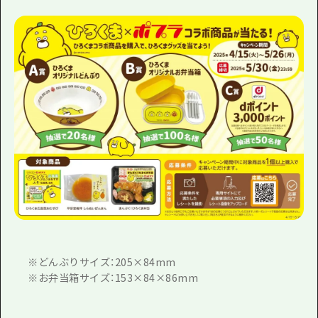
1泊2日
広島県を訪れる外国人旅行者向け情報一
2泊3日
ボランティアガイド
ユニバーサルツーリズム
ガイドブック
広島県の魅力を動画でご紹介！
よくあるご質問
メディア掲載情報
フォトダウンロード
関連リンク
※どんぶりサイズ：205×84mm
※お弁当箱サイズ：153×84×86mm