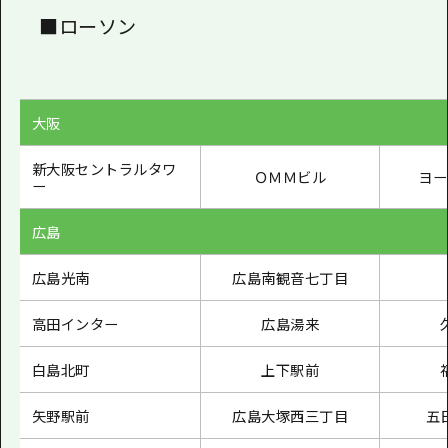
■ローソン
大阪
新大阪セントラルタワ
ＯＭＭビル
ヨー
ー
広島
広島光南
広島南観音七丁目
高田インター
広島湯来
白島北町
上下駅前
矢野駅前
広島大塚西三丁目
五