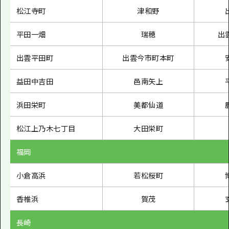
松江寺町
津和野
平田一畑
瑞穂
出
出雲平田町
出雲今市町本町
益田中吉田
邑南矢上
浜田栄町
美都仙道
松江上乃木七丁目
大田栄町
福岡
小倉高浜
若松桜町
香椎浜
賀茂
長崎