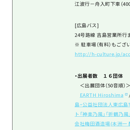
江波行－舟入町下車（400
[広島バス]
24号路線 吉島営業所行
※ 駐車場（有料）もござ
http://h-culture.jp/ac
・出展者数 １６団体
＜出展団体（50音順）
EARTH Hiroshima
島・公益社団法人東広島
ト「神楽乃風」「折鶴乃風
会社梅田酒造場(本洲一 