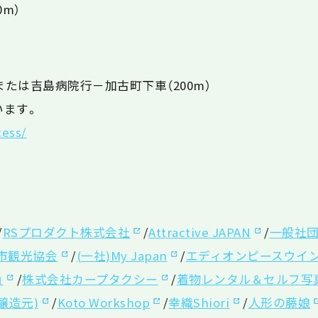
m）
または吉島病院行－加古町下車（200m）
います。
cess/
＞
/
RSプロダクト株式会社
/
Attractive JAPAN
/
一般社
市観光協会
/
(一社)My Japan
/
エディオンピースウイ
」
/
株式会社カープタクシー
/
着物レンタル＆セルフ写
醸造元)
/
Koto Workshop
/
幸織Shiori
/
人形の藤娘