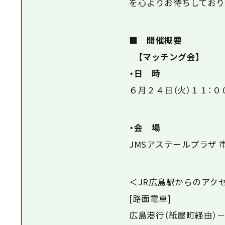
を心よりお待ちしており
■ 開催概要
【マッチング会】
・日 時
６月２４日（火）１１：０
・会 場
JMSアステールプラザ
＜JR広島駅からのアク
[路面電車]
広島港行（紙屋町経由）－