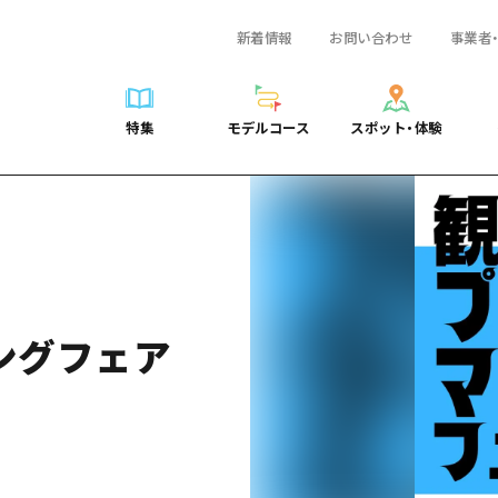
新着情報
お問い合わせ
事業者
一覧
サイクリング
広島おもてなしパス
スポット・体験一覧
学び・体験
広島市周辺
弾丸
広島市周辺
ガイドブック
shima 公式ガイド
ショッピング
HIROSHIMA FREE Wi-Fi
定番
安芸
日帰り
安芸
広島県の魅力を動
特集
モデルコース
スポット・体験
ラベル
スポーツ
観光案内所
歴史・文化
備後
半日
備後
よくあるご質問
特集
モデルコース
スポット・体験
日常
ナイトライフ
広島県を訪れる外国人旅行者向け情報一覧
癒し
備北
1泊2日
備北
メディア掲載情報
世界遺産
ボランティアガイド
自然
芸北
2泊3日
芸北
フォトダウンロー
覧
モデルコース一覧
お役立ち情報一覧
サイクリング
スポット・体験一覧
学び・体験
広島市周辺
広島おもてなしパス
弾丸
広
ユニバーサルツーリズム
宮島周辺
宮島周辺
関連リンク
め
Dive! Hiroshima 公式ガイド
アクセス
ショッピング
定番
安芸
HIROSHIMA FREE Wi-Fi
日帰
安
山口県東部
山口県東部
広島もしもトラベル
二次交通まとめ
スポーツ
歴史・文化
備後
観光案内所
半日
備
愛媛県
ングフェア
ト・祭り
あたらしい非日常
施設の混雑状況のお知らせ
ナイトライフ
癒し
備北
広島県を訪れる外国人旅行
1泊
備
島根県
・酒
お得な周遊チケット
世界遺産
自然
芸北
ボランティアガイド
2泊
芸
手荷物預かり・配送サービス
宮島周辺
ユニバーサルツーリズム
宮
山口県東部
山
愛