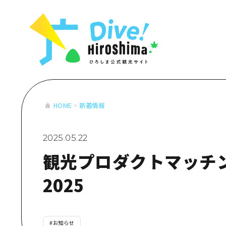
お役立ち情報一覧
特集一覧
モデルコース
アクセス
おすすめ
Dive! Hiro
二次交通まとめ
アート
広島もしもト
施設の混雑状況のお知らせ
イベント・祭り
あたらしい非
お得な周遊チケット
グルメ・酒
HOME
新着情報
特集一
手荷物預かり・配送サービス
おすす
2025.05.22
アート
観光プロダクトマッチ
イベン
グルメ
2025
#
お知らせ