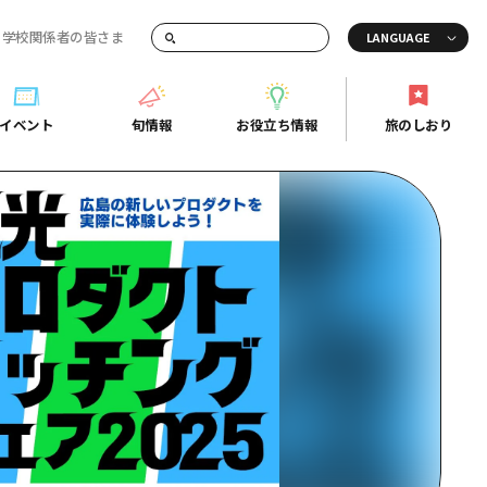
・学校関係者の皆さま
画でご紹介！
イベント
旬情報
お役立ち情報
旅のしおり
イベント
旬情報
お役立ち情報
旅のしおり
ド
島市周辺
ガイドブック
り
芸
広島県の魅力を動画でご紹介！
後
よくあるご質問
者向け情報一覧
2日
北
メディア掲載情報
3日
北
フォトダウンロード
島周辺
関連リンク
口県東部
媛県