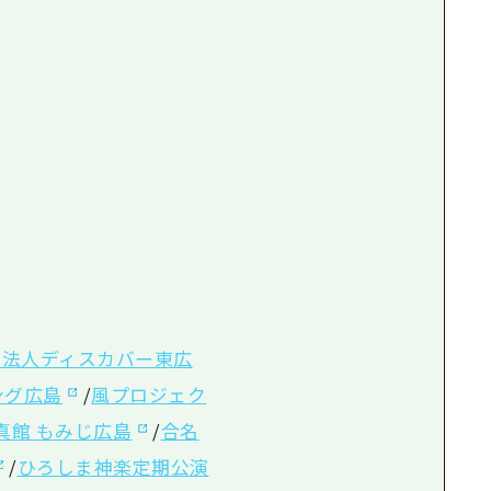
団法人ディスカバー東広
ング広島
/
風プロジェク
真館 もみじ広島
/
合名
/
ひろしま神楽定期公演