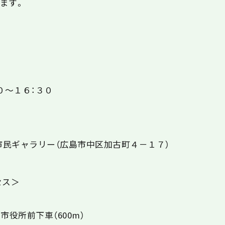
ます。
０～１６：３０
 市民ギャラリー（広島市中区加古町４－１７）
セス＞
市役所前下車（600m）