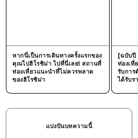
หากนี่เป็นการเดินทางครั้งแรกของ
[ฉบับป
คุณไปฮิโรชิม่า ไปที่นี่เลย! สถานที่
ท่องเที
ท่องเที่ยวแนะนำที่ไม่ควรพลาด
รับการต
ของฮิโรชิม่า
ได้รับ
แบ่งปันบทความนี้