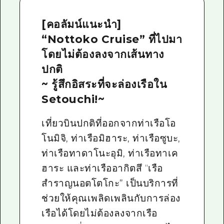
[คอลัมน์แนะนำ]
“Nottoko Cruise” ที่ไปมา
โดยไม่ต้องลงจากเส้นทาง
ปกติ
~ รู้สึกอิสระที่จะล่องเรือใน
Setouchi!~
เที่ยวบินปกติที่ออกจากท่าเรือโอ
โนมิจิ, ท่าเรือมิฮาระ, ท่าเรือซูบะ,
ท่าเรือทาดาโนะอุมิ, ท่าเรือทาเค
ฮาระ และท่าเรืออากิตสึ “เรือ
สำราญนอตโตโกะ” เป็นบริการที่
ช่วยให้คุณเพลิดเพลินกับการล่อง
เรือได้โดยไม่ต้องลงจากเรือ