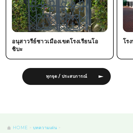
อนุสาวรีย์ชาวเมืองเขตโรงเรียนโอ
โรง
ชิบะ
ทุกจุด / ประสบการณ์
HOME
บทความเด่น