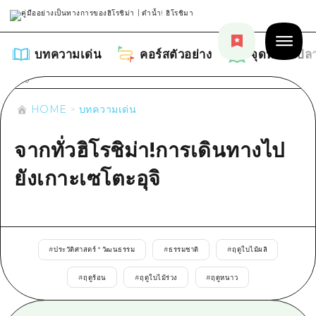
บทความเด่น
คอร์สตัวอย่าง
จุดหมายปล
HOME
บทความเด่น
จากทั่วฮิโรชิม่า!การเดินทางไป
บทความเด่น
ยังเกาะเซโตะอุจิ
รายการ
คอร์สตัวอย่าง
คำแนะนำ
รายการ
จุดหมายปลายทาง
#
ประวัติศาสตร์ * วัฒนธรรม
#
ธรรมชาติ
#
ฤดูใบไม้ผลิ
ศิลปะ
คู่มือ Dive! Hiroshima
รายการ
#
ฤดูร้อน
#
ฤดูใบไม้ร่วง
#
ฤดูหนาว
งานอีเว้นท์ / เทศกาล
อีเว้นท์
ฮิโรชิม่า โมชิ โมชิ ทราเวล
บริเวณรอบเมืองฮิโรชิม่า
อาหารรสเลิศ / สุรา