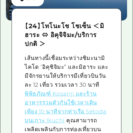
【24】โทโนะโช โชเซ็น ＜มิ
ฮาระ ⇔ อิคุจิจิมะ/บริการ
ปกติ ＞
เส้นทางนี้เชื่อมระหว่างชิมะนามิ
ไคโด “อิคุชิจิมะ” และมิฮาระ และ
มีจักรยานให้บริการมีเที่ยวบินวัน
ละ 12 เที่ยว รวมเวลา 30 นาที
พิพิธภัณฑ์ Kosanji และร้าน
อาหารรวมตัวกันใช้เวลาเดิน
เพียง 10 นาทีจากท่าเรือ Setoda
บนเกาะ Ikuchi
คุณสามารถ
เพลิดเพลินกับการท่องเที่ยวบน