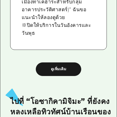
เมืองทาเคฮาระสำหรับกลุ่ม
อาคารประวัติศาสตร์)” ฉันขอ
แนะนำให้ลองดูด้วย
※ปิดให้บริการในวันอังคารและ
วันพุธ
ดูเพิ่มเติม
ไปที่ “โอซากิคามิจิมะ” ที่ยังคง
หลงเหลือทิวทัศน์บ้านเรือนของ