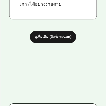
เกาะได้อย่างง่ายดาย
ดูเพิ่มเติม (ลิงก์ภายนอก)