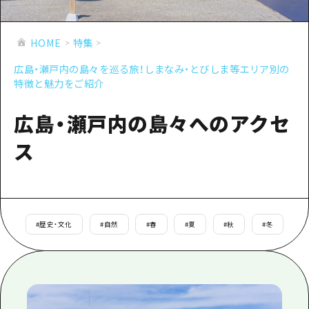
あたらしい非日常
旬情報
安芸
サイクリング
広島市周辺
HOME
特集
お役立ち情報
備後
ショッピング
安芸
広島・瀬戸内の島々を巡る旅！しまなみ・とびしま等エリア別の
備北
スポーツ
お役立ち情報一覧
特徴と魅力をご紹介
HOME
備後
芸北
ナイトライフ
アクセス
備北
広島・瀬戸内の島々へのアクセ
宮島周辺
世界遺産
二次交通まとめ
新着情報
芸北
ス
山口県東部
学び・体験
施設の混雑状況のお知らせ
宮島周辺
お問い合わせ
愛媛県
定番
お得な周遊チケット
山口県東部
事業者・学校関係者の皆さま
島根県
歴史・文化
手荷物預かり・配送サービス
#
歴史・文化
#
自然
#
春
#
夏
#
秋
#
冬
弾丸
癒し
広島おもてなしパス
日帰り
自然
HIROSHIMA FREE Wi-Fi
半日
観光案内所