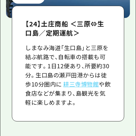
【24】土庄商船 ＜三原⇔生
口島／定期運航＞
しまなみ海道「生口島」と三原を
結ぶ航路で、自転車の搭載も可
能です。1日12便あり、所要約30
分。生口島の瀬戸田港からは徒
歩10分圏内に
耕三寺博物館
や飲
食店などが集まり、島観光を気
軽に楽しめますよ。