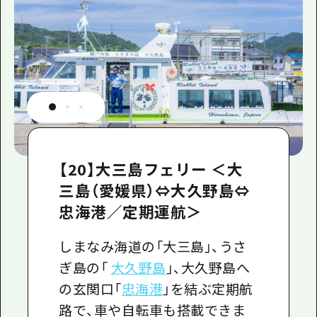
【20】大三島フェリー ＜大
三島（愛媛県）⇔大久野島⇔
忠海港／定期運航＞
しまなみ海道の「大三島」、うさ
ぎ島の「
大久野島
」、大久野島へ
の玄関口「
忠海港
」を結ぶ定期航
路で、車や自転車も搭載できま