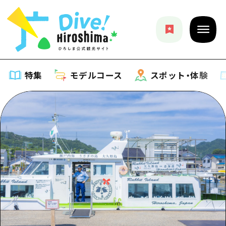
特集
モデルコース
スポット・体験
特集
特集一覧
モデルコース
おすすめ
モデルコース一覧
スポット・体験
アート
Dive! Hiroshima 公式ガイド
スポット・体験一覧
イベント・祭り
イベント
広島もしもトラベル
広島市周辺
グルメ・酒