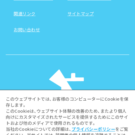
関連リンク
サイトマップ
お問い合わせ
このウェブサイトでは、お客様のコンピューターにCookieを保
存します。
このCookieは、ウェブサイト体験の改善のため、またより個人
向けにカスタマイズされたサービスを提供するためにこのサイ
©Hiroshima Tourism Association /
トおよび他のメディアで使用されるものです。
Hiroshima Prefecture / Hiroshima City .
当社のCookieについての詳細は、
プライバシーポリシー
をご覧
All rights reserved
ください。当サイトでは、訪問者の個人情報を追跡することは