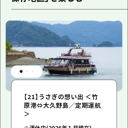
【21】うさぎの想い出 ＜竹
原港⇔大久野島／定期運航
＞
※運休中(2026年１月現在)