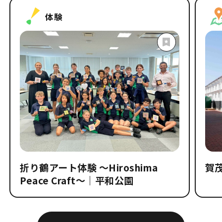
体験
折り鶴アート体験 〜Hiroshima
賀
Peace Craft〜｜平和公園