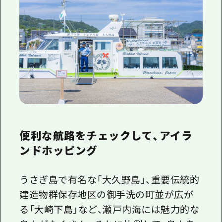
1泊2日
広島県を訪れる外国人旅行者向け情報一
2泊3日
ボランティアガイド
ユニバーサルツーリズム
ガイドブック
広島県の魅力を動画でご紹介！
よくあるご質問
便利な航路をチェックして、アイラ
メディア掲載情報
ンドホッピング
フォトダウンロード
関連リンク
うさぎ島で有名な「大久野島」、重要伝統的
建造物群保存地区の御手洗の町並が広が
る「大崎下島」など、瀬戸内海には魅力的な