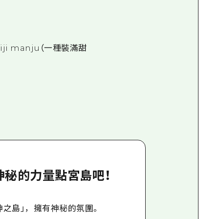
 manju（一種裝滿甜
神秘的力量點宮島吧！
神之島」，擁有神秘的氛圍。