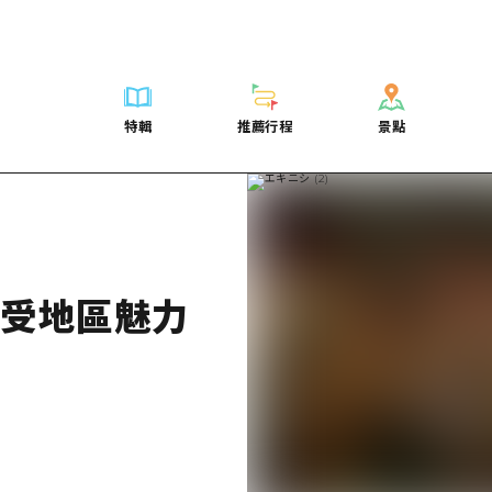
列表
列表
廣島好客通行證
騎自行車
學習·體驗
廣島市內
列表
常見問題
短途旅行
推薦
Dive! Hiroshima 官方向導
廣島免費 Wi-Fi
購物
標準
安芸
廣島市內
照片下載
半天
特輯
推薦行程
景點
要
藝術
廣島隨意旅行
面向外國遊客的街角旅遊信息中心
運動
歷史·文化
答對了
安芸
災難發生期
一日遊
特輯
推薦行程
景點
活動·廟會
志願者指南
夜晚生活
治癒
美北
答對了
廣島縣觀光
1晚2天
票
美食·酒水
廣島視頻
世界遺產
自然
藝北
美北
2晚3天
表
列表
騎自行車
列表
學習·體驗
廣島市內
列表
廣島好客通行
短途旅
運送服務
宮島周邊
藝北
薦
Dive! Hiroshima 官方向導
購物
存取
標準
安芸
廣島市內
廣島免費 Wi-
半天
東山口
宮島周邊
術
廣島隨意旅行
運動
輔助流量摘要
歷史·文化
答對了
安芸
面向外國遊客
一日遊
享受地區魅力
東山口
動·廟會
夜晚生活
設施擁堵
治癒
美北
答對了
志願者指南
1晚2天
愛媛
食·酒水
世界遺產
超值遊覽門票
自然
藝北
美北
廣島視頻
2晚3
島根
行李寄存及運送服務
宮島周邊
藝北
東山口
宮島周邊
東山口