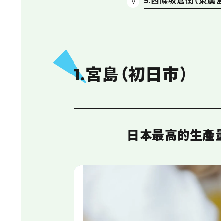
5.西條坂倉街（東廣
1.宮島（初日市）
日本最高的生產