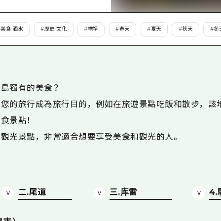
愛媛
島根
#
美食·酒水
#
歷史·文化
#
標準
#
春天
#
夏天
#
秋天
#
冬
島獨有的美食？
讓您的旅行成為旅行目的，例如在旅遊景點吃飯和散步，該
食景點！
和觀光景點，非常適合想要享受美食和觀光的人。
二.尾道
三.库雷
4