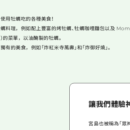
使用牡蠣吃的各種美食！
料理，例如配上豐富的烤牡蠣、牡蠣咖哩麵包以及 Momiji
）的菜單，以油醃製的牡蠣。
獨有的美食，例如「炸紅米寺萬壽」和「炸御好燒」。
讓我們體驗
宮島也被稱為「眾