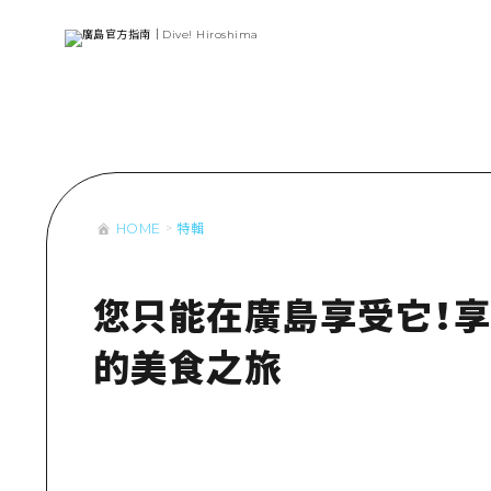
列表
存取
輔助流量摘
設施擁堵
超值遊覽門
HOME
特輯
列
行李寄存及
推
藝
您只能在廣島享受它！
活
的美食之旅
美