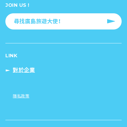
JOIN US !
尋找廣島旅遊大使！
LINK
對於企業
隱私政策