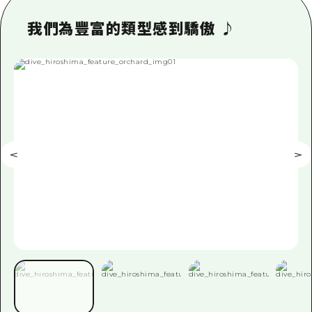
即時訊息
廣島市內
安芸
騎自行車
我們為豐富的類型感到驕傲 ♪
安芸
答對了
有用的信息
購物
答對了
美北
運動
列表
HOME
美北
藝北
夜晚生活
存取
藝北
宮島周邊
世界遺產
輔助流量摘要
新聞
宮島周邊
東山口
學習·體驗
設施擁堵
東山口
愛媛
標準
超值遊覽門票
短途旅行
島根
歷史·文化
行李寄存及運送服務
半天
治癒
廣島好客通行證
一日遊
自然
廣島免費 Wi-Fi
1晚2天
面向外國遊客的街角旅遊信息中心