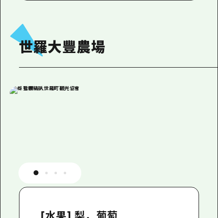
世羅大豐農場
[水果] 梨，葡萄