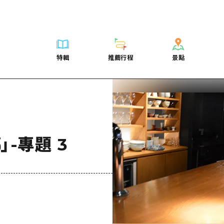
列表
列表
廣島好客通行證
騎自行車
學習·體驗
廣島市內
列表
常見問題
短途旅行
推薦
Dive! Hiroshima 官方向導
廣島免費 Wi-Fi
購物
標準
安芸
廣島市內
照片下載
半天
特輯
推薦行程
景點
要
藝術
廣島隨意旅行
面向外國遊客的街角旅遊信息中心
運動
歷史·文化
答對了
安芸
災難發生期
一日遊
特輯
推薦行程
景點
活動·廟會
志願者指南
夜晚生活
治癒
美北
答對了
廣島縣觀光
1晚2天
票
美食·酒水
廣島視頻
世界遺產
自然
藝北
美北
2晚3天
表
列表
騎自行車
列表
學習·體驗
廣島市內
列表
廣島好客通行
短途旅
運送服務
宮島周邊
藝北
薦
Dive! Hiroshima 官方向導
購物
存取
標準
安芸
廣島市內
廣島免費 Wi-
半天
東山口
宮島周邊
術
廣島隨意旅行
運動
輔助流量摘要
歷史·文化
答對了
安芸
面向外國遊客
一日遊
-專題 3
東山口
動·廟會
夜晚生活
設施擁堵
治癒
美北
答對了
志願者指南
1晚2天
愛媛
食·酒水
世界遺產
超值遊覽門票
自然
藝北
美北
廣島視頻
2晚3
島根
行李寄存及運送服務
宮島周邊
藝北
東山口
宮島周邊
東山口