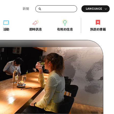
新聞
活動
即時訊息
有用的信息
旅遊的書籤
間的交通資訊
活動
即時訊息
有用的信息
旅遊的書籤
宣傳冊
證
行
常見問題
Fi
照片下載
的街角旅遊信息中心
災難發生期間的交通資訊
廣島縣觀光宣傳冊
天