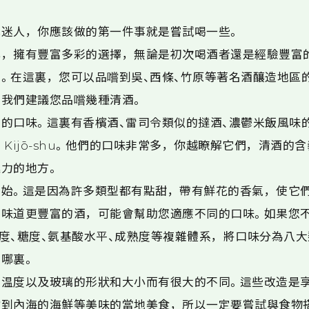
此迷人，你應該做的第一件事就是嘗試喝一些。
心，擁有豐富多彩的選擇，無論是初次喝酒者還是經驗豐富
。在這裏，您可以品嚐到吳、西條、竹原等著名酒釀造地區的 
我們建議您品嚐幾種清酒。
的口味。這裏有香檳酒、雷司令類似的撻酒、濃鬱米飯風味
Kijō-shu。他們的口味非常多，你越瞭解它們，清酒的
力的地方。
始。這是因為許多類型都有點甜，帶有鮮花的香氣，使它
到味道更豐富的酒，可能會幫助您適應不同的口味。如果您
度、糖度、氨基酸水平、成熟度等複雜體系，將口味分為八
哪裏。
温度以及玻璃的形狀和大小而有很大的不同。這些改造是
嚐到內海的海鮮等美味的當地美食，所以一定要嘗試與食物