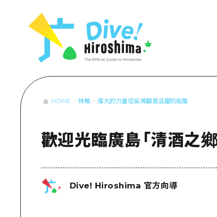
列表
存取
輔助流量摘
設施擁堵
超值遊覽門
HOME
特輯
偉大的力量從吳灣觀賞活躍的船隻
列
行李寄存及
推
藝
歡迎光臨廣島「清酒之鄉」
活
美
Dive! Hiroshima 官方向導