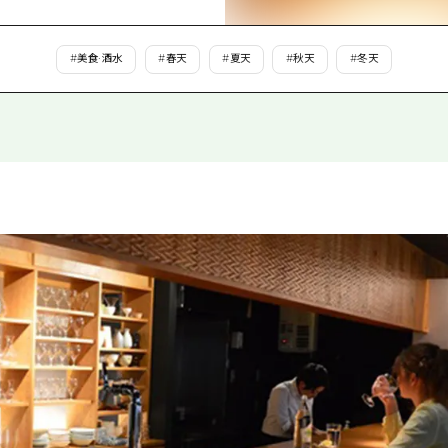
愛媛
島根
#
美食·酒水
#
春天
#
夏天
#
秋天
#
冬天