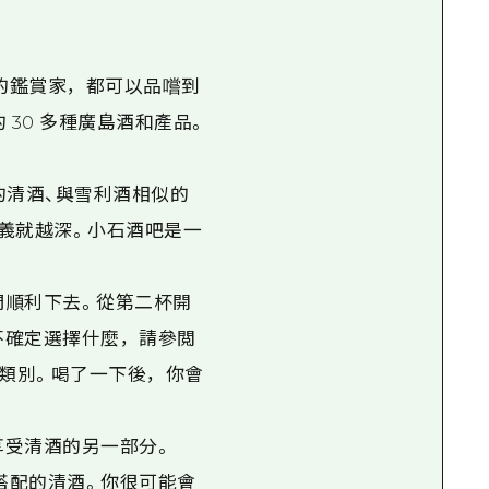
的鑑賞家，都可以品嚐到
30 多種廣島酒和產品。
的清酒、與雪利酒相似的
含義就越深。小石酒吧是一
們順利下去。從第二杯開
不確定選擇什麼，請參閲
大類別。喝了一下後，你會
享受清酒的另一部分。
搭配的清酒。你很可能會