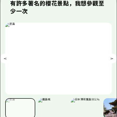
即時訊息
廣島市內
有許多著名的櫻花景點，我想參觀至
安芸
騎自行車
少一次
安芸
答對了
有用的信息
購物
答對了
美北
運動
列表
HOME
美北
藝北
夜晚生活
存取
藝北
宮島周邊
世界遺產
輔助流量摘要
新聞
宮島周邊
東山口
學習·體驗
設施擁堵
東山口
愛媛
標準
超值遊覽門票
短途旅行
島根
歷史·文化
行李寄存及運送服務
半天
治癒
廣島好客通行證
一日遊
自然
廣島免費 Wi-Fi
1晚2天
面向外國遊客的街角旅遊信息中心