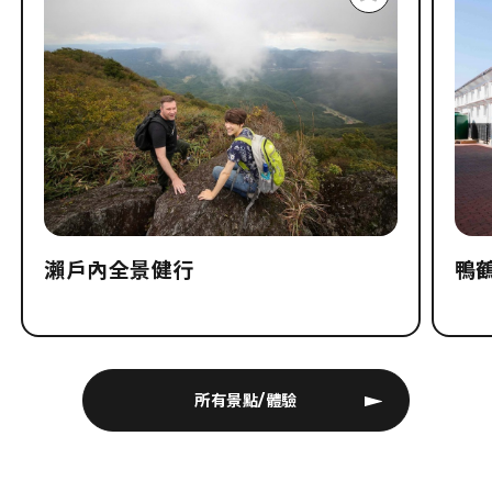
瀨戶內全景健行
鴨
所有景點/體驗