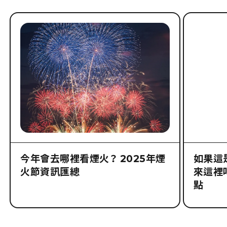
今年會去哪裡看煙火？ 2025年煙
如果這
火節資訊匯總
來這裡
點