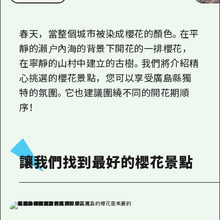
2晚3天
志願者指南
春天，當整個城市被染成櫻花的顏色。在平
廣島視頻
靜的瀨户內海的背景下開花的一排櫻花，
常見問題
在寧靜的山村中建立的古樹。我們將介紹精
照片下載
心挑選的櫻花景點，您可以享受廣島縣獨
特的氛圍。它也建議圍繞不同的開花期順
災難發生期間的交通資訊
序！
廣島縣觀光宣傳冊
讓我們找到最好的櫻花景點