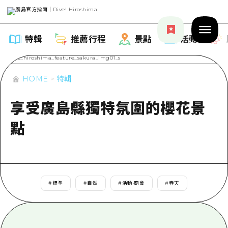
特輯
推薦行程
景點
活動
HOME
特輯
享受廣島縣獨特氛圍的櫻花景
特輯
點
列表
推薦行程
推薦
列表
景點
藝術
#
標準
#
自然
#
活動·廟會
#
春天
Dive! Hiroshima 官方向導
列表
活動·廟會
活動
廣島隨意旅行
廣島市內
美食·酒水