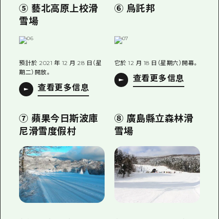
⑤ 藝北高原上校滑
⑥ 烏託邦
雪場
預計於 2021 年 12 月 28 日（星
它於 12 月 18 日（星期六）開幕。
期二）開放。
查看更多信息
查看更多信息
⑦ 蘋果今日斯波庫
⑧ 廣島縣立森林滑
尼滑雪度假村
雪場