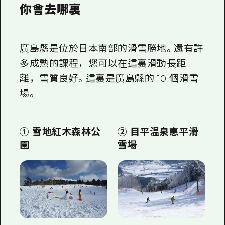
2晚3天
你會去哪裏
志願者指南
廣島視頻
廣島縣是位於日本南部的滑雪勝地。還有許
常見問題
多成熟的課程，您可以在這裏滑動長距
照片下載
離，雪質良好。這裏是廣島縣的 10 個滑雪
場。
災難發生期間的交通資訊
廣島縣觀光宣傳冊
① 雪地紅木森林公
② 目平温泉惠平滑
園
雪場