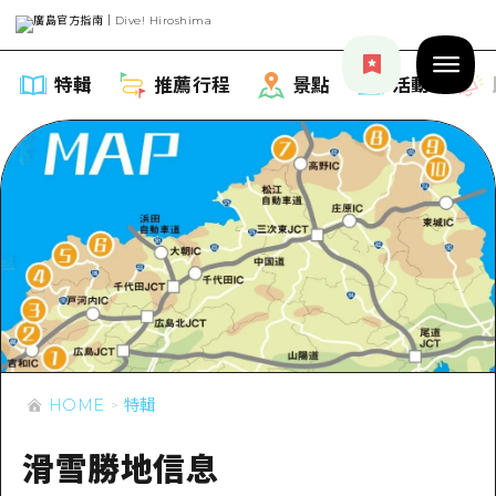
特輯
推薦行程
景點
活動
特輯
列表
推薦行程
推薦
列表
景點
藝術
HOME
特輯
Dive! Hiroshima 官方向導
列表
活動·廟會
活動
廣島隨意旅行
滑雪勝地信息
廣島市內
美食·酒水