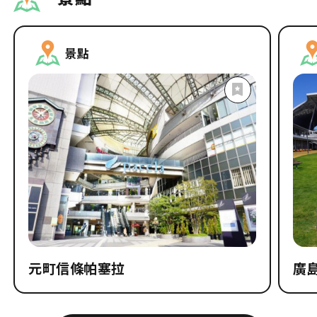
景點
元町信條帕塞拉
廣