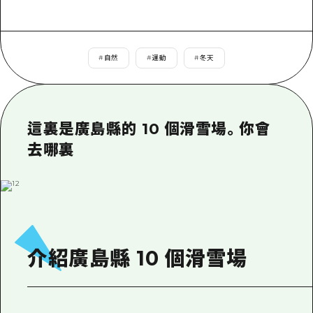
即時訊息
廣島市內
安芸
騎自行車
安芸
答對了
有用的信息
購物
#
自然
#
運動
#
冬天
答對了
美北
運動
列表
HOME
美北
藝北
夜晚生活
存取
藝北
這裏是廣島縣的 10 個滑雪場。你會
宮島周邊
世界遺產
輔助流量摘要
新聞
宮島周邊
去哪裏
東山口
學習·體驗
設施擁堵
東山口
愛媛
標準
超值遊覽門票
短途旅行
島根
歷史·文化
行李寄存及運送服務
半天
治癒
廣島好客通行證
介紹廣島縣 10 個滑雪場
一日遊
自然
廣島免費 Wi-Fi
1晚2天
面向外國遊客的街角旅遊信息中心