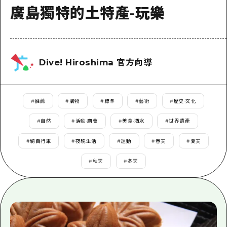
即時訊息
廣島市內
廣島獨特的土特產-玩樂
安芸
騎自行車
安芸
答對了
有用的信息
購物
答對了
美北
運動
列表
Dive! Hiroshima 官方向導
HOME
美北
藝北
夜晚生活
存取
藝北
宮島周邊
世界遺產
輔助流量摘要
新聞
#
推薦
#
購物
#
標準
#
藝術
#
歷史·文化
宮島周邊
東山口
學習·體驗
設施擁堵
#
自然
#
活動·廟會
#
美食·酒水
#
世界遺產
東山口
愛媛
標準
超值遊覽門票
#
騎自行車
#
夜晚生活
#
運動
#
春天
#
夏天
短途旅行
島根
歷史·文化
行李寄存及運送服務
#
秋天
#
冬天
半天
治癒
廣島好客通行證
一日遊
自然
廣島免費 Wi-Fi
1晚2天
面向外國遊客的街角旅遊信息中心