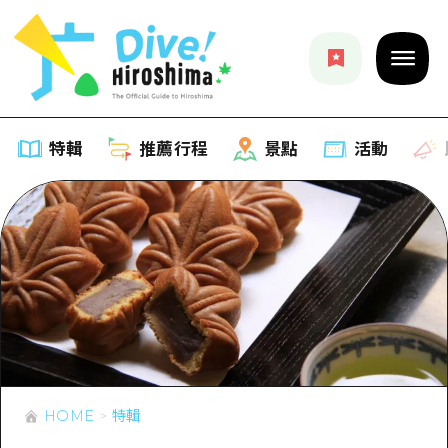
特輯
推薦行程
景點
活動
特輯
列表
推薦行程
推薦
列表
景點
藝術
Dive! Hiroshima 官方向導
列表
活動·廟會
活動
廣島隨意旅行
HOME
特輯
廣島市內
美食·酒水