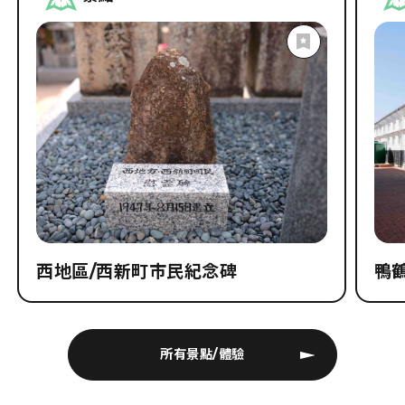
西地區/西新町市民紀念碑
鴨
所有景點/體驗