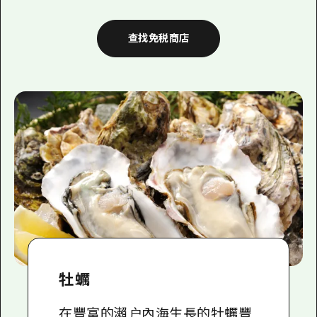
查找免税商店
牡蠣
在豐富的瀨户內海生長的牡蠣豐