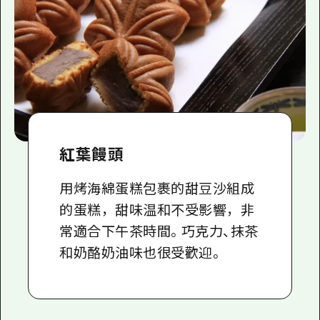
2晚3天
志願者指南
廣島視頻
常見問題
照片下載
災難發生期間的交通資訊
紅葉饅頭
廣島縣觀光宣傳冊
用烤海綿蛋糕包裹的甜豆沙組成
的蛋糕，甜味温和不受影響，非
常適合下午茶時間。巧克力、抹茶
和奶酪奶油味也很受歡迎。