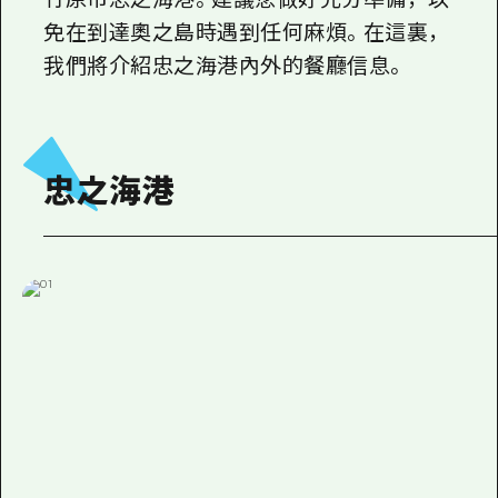
2晚3天
免在到達奧之島時遇到任何麻煩。在這裏，
志願者指南
我們將介紹忠之海港內外的餐廳信息。
廣島視頻
常見問題
照片下載
忠之海港
災難發生期間的交通資訊
廣島縣觀光宣傳冊