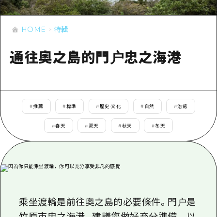
即時訊息
廣島市內
安芸
騎自行車
安芸
HOME
特輯
答對了
有用的信息
購物
答對了
美北
通往奧之島的門户忠之海港
運動
列表
HOME
美北
藝北
夜晚生活
存取
藝北
宮島周邊
世界遺產
輔助流量摘要
新聞
宮島周邊
#
推薦
#
標準
#
歷史·文化
#
自然
#
治癒
東山口
學習·體驗
設施擁堵
東山口
#
春天
#
夏天
#
秋天
#
冬天
愛媛
標準
超值遊覽門票
短途旅行
島根
歷史·文化
行李寄存及運送服務
半天
治癒
廣島好客通行證
一日遊
自然
廣島免費 Wi-Fi
1晚2天
乘坐渡輪是前往奧之島的必要條件。門户是
面向外國遊客的街角旅遊信息中心
竹原市忠之海港。建議您做好充分準備，以