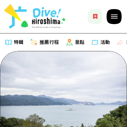
特輯
推薦行程
景點
活動
特輯
列表
推薦行程
推薦
列表
景點
藝術
Dive! Hiroshima 官方向導
列表
活動·廟會
活動
廣島隨意旅行
廣島市內
美食·酒水