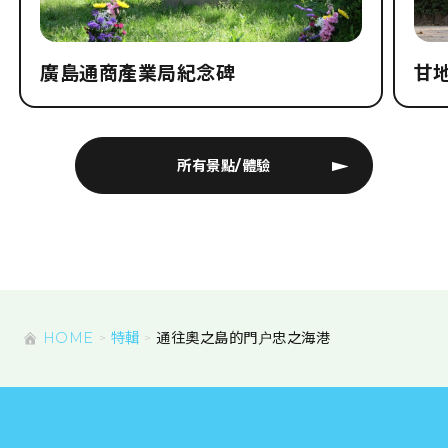
廣島通商產業局紀念碑
甘
所有景點/體驗
HOME
特輯
通往奧之島的門户忠之海港