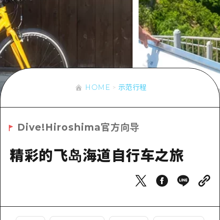
应时信息
广岛市内
安艺
骑自行车
安艺
答對了
有用的信息
购物
答对了
美北
运动
列表
HOME
美北
艺北
夜晚生活
访问访问
艺北
HOME
示范行程
宫岛周边
世界遗产
次要流量摘要
新闻
宫岛周边
东山口
学习·体验
设施拥堵
东山口
Dive!Hiroshima官方向导
爱媛
标准
超值的游览门票
短途旅行
岛根
精彩的飞岛海道自行车之旅
历史·文化
行李寄存和运送服务
半天
治愈
广岛表情周游券
一日游
自然
广岛免费无线上网
1晚2天
面向外国游客的街角旅游信息中心