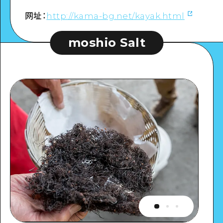
网址：
http://kama-bg.net/kayak.html
moshio Salt