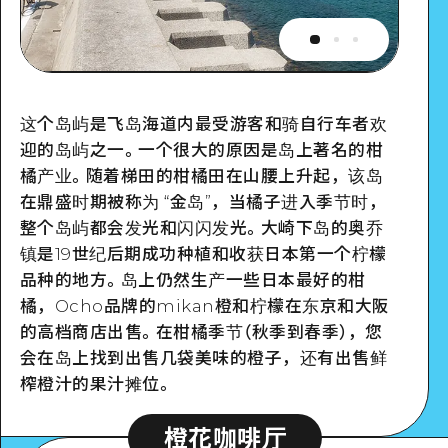
这个岛屿是飞岛海道内最受游客和骑自行车者欢
迎的岛屿之一。一个很大的原因是岛上著名的柑
橘产业。随着梯田的柑橘田在山腰上升起，该岛
在鼎盛时期被称为 “金岛”，当橘子进入季节时，
整个岛屿都会发光和闪闪发光。大崎下岛的奥乔
镇是19世纪后期成功种植和收获日本第一个柠檬
品种的地方。岛上仍然生产一些日本最好的柑
橘，Ocho品牌的mikan橙和柠檬在东京和大阪
的高档商店出售。在柑橘季节（秋季到春季），您
会在岛上找到出售几袋美味的橙子，还有出售鲜
榨橙汁的果汁摊位。
橙花咖啡厅