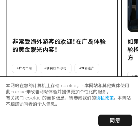
非常受海外游客的欢迎！在广岛体验
如
的黄金观光内容！
轮
方
#
广岛市内
#
骑自行车·步行
#
世界遗产
#
答
#
学习·体验
#
和平
#
接触历史·文化
本网站在您的计算机上存储 cookie。 n本网站和其他媒体使用
#
接
此cookie来改善网站体验并提供更加个性化的服务。
#
逛街
#
享受美食
#
享受夜晚
#
第一次
有关我们 cookie 的更多信息，请参阅我们的
隐私政策
。本网站
#
回
不跟踪访问者的个人信息。
#
回头客
#
与朋友一起
#
夫妻·情侣
#
带家人
#
个人旅游
#
一日游
同意