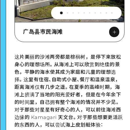
广岛县市民海滩
这片美丽的沙滩两旁都是棕榈树，是停下来放松
身心的理想场所。从海滩上可以欣赏到绝佳的景
Google Maps
色，平静的海水使其成为家庭和儿童的理想选
择。这里有住宿、自助式小屋、餐厅和温泉温泉，
距离海滩仅有几步之遥。在夏季的高峰时期，海
滩上挤满了当地的阳光爱好者，但是在今年余下
的时间里，自己拥有整个海滩的情况并不少见。
对于那些对星星有好奇心的人，可以前往海滩西
边缘的 Kamagari 天文台。对于那些想要更活跃
详细看看
的东西的人，可以尝试海上皮划艇体验：