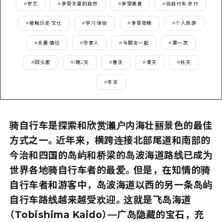
2晚3天
#
安艺
#
享受丰富的自然
#
享受美食
#
骑自行车·步行
志愿者指南
#
接触历史·文化
#
学习·体验
#
享受夜晚
#
个人旅游
通过视频介绍广岛县的魅力！
#
夫妻·情侣
#
带家人
#
与朋友一起
#
第一次
常见问题解答
#
回头客
#
1晚2天
#
春天
#
夏天
#
秋天
照片下载
#
冬天
灾难发生期间的交通信息
广岛观光宣传册
骑自行车是探索和欣赏濑户内海壮丽景色的最佳
方式之一。近年来，横跨连接北部尾道和南部的
今治和四国的岛屿和桥梁的岛波海道路线已成为
世界各地骑自行车者的最爱。但是，在知情的骑
自行车者和游客中，岛波海道以西的另一条岛屿
自行车路线越来越受欢迎。这就是飞岛海道
（Tobishima Kaido）—广岛隐藏的宝石，充