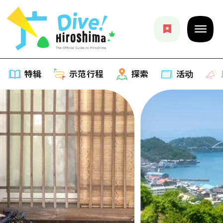
特辑
示范行程
探索
活动
特辑
列表
示范行程
推荐
列表
探索
艺术
Dive!Hiroshima官方向导
列表
活动·庙会
活动
广岛随意旅行
广岛市内
美食·酒水