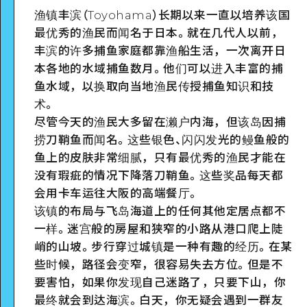
渔镇丰滨（Toyohama）长期以来一直以培养该国
最优秀的渔民而闻名于日本。就在几代人以前，
丰滨的许多捕鱼家庭都靠渔船生活，一次离开日
本各地的水域捕鱼数月。他们可以进入丰富的捕
鱼水域，以换取向当地渔民传授捕鱼知识和技
术。
尽管今天的渔民大多留在濑户内海，但该岛因捕
捞刀鞘鱼而闻名。这些银色、闪闪发光的鳗鱼般的
鱼上的皮肤非常细腻，只有最优秀的渔民才能在
没有瑕疵的情况下降落刀鞘鱼。这些奖品每天都
会用卡车运往大阪的高端餐厅。
该镇的布局与飞岛海道上的任何其他定居点都不
一样。迷宫般的房屋和狭窄的小路从港口爬上陡
峭的山坡。步行穿过城镇是一种有趣的经历。在某
些时候，路径会变窄，很容易失去方位。但是不
要害怕，如果你发现自己迷路了，只要下山，你
最终就会到达海滨。白天，你无疑会遇到一群友