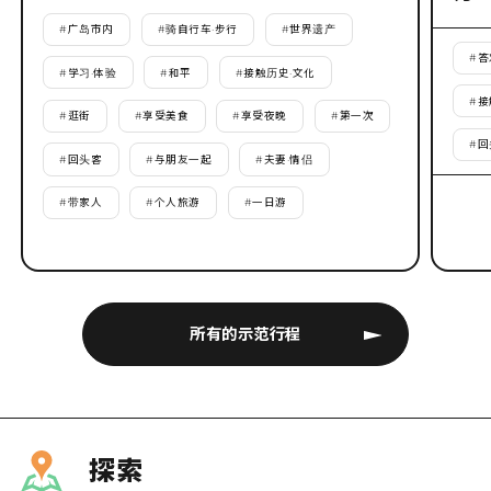
#
广岛市内
#
骑自行车·步行
#
世界遗产
#
答
#
学习·体验
#
和平
#
接触历史·文化
#
接
#
逛街
#
享受美食
#
享受夜晚
#
第一次
#
回
#
回头客
#
与朋友一起
#
夫妻·情侣
#
带家人
#
个人旅游
#
一日游
所有的示范行程
探索