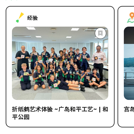
经验
折纸鹤艺术体验 ~广岛和平工艺~ | 和
宫
平公园