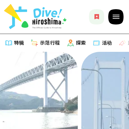
特辑
示范行程
探索
活动
特辑
列表
示范行程
推荐
列表
探索
艺术
Dive!Hiroshima官方向导
列表
活动·庙会
活动
广岛随意旅行
广岛市内
美食·酒水