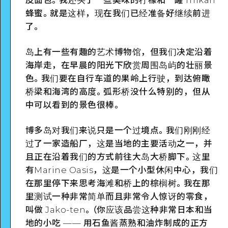
皮面包。我还买了一些美味的柠檬和一罐 mikan
蜂蜜。就是这样，现在我们已经准备好继续前进
了。
岛上有一些有趣的艺术博物馆，但我们决定沿着
海岸走，在早晨的阳光下欣赏周围岛屿的壮丽景
色。我们要在自行车道的果岭上行驶，到达俯瞰
桥梁和海湾的高度。弧形桥没什么特别的，但从
中可以看到的景色很棒。
博多岛对我们来说只是一个过境点。我们刚刚经
过了一家造船厂，这是当地的主要活动之一，并
且正在沿着我们的方式前往大岛大桥脚下。这里
有Marine Oasis，这是一个小型休闲中心，我们
在那里停下来思考海滩和桥上的棕榈树。我在那
里测试一种非常简单而且非常令人惊讶的零食，
叫做 Jako-ten。（你应该品尝这种非常日本和当
地的小吃 —— 用石鱼酱蒸熟和油炸制成的正方