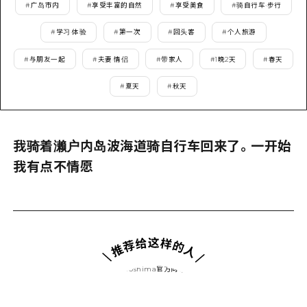
2晚3天
#
广岛市内
#
享受丰富的自然
#
享受美食
#
骑自行车·步行
志愿者指南
#
学习·体验
#
第一次
#
回头客
#
个人旅游
通过视频介绍广岛县的魅力！
#
与朋友一起
#
夫妻·情侣
#
带家人
#
1晚2天
#
春天
常见问题解答
#
夏天
#
秋天
照片下载
灾难发生期间的交通信息
我骑着濑户内岛波海道骑自行车回来了。一开始
广岛观光宣传册
我有点不情愿