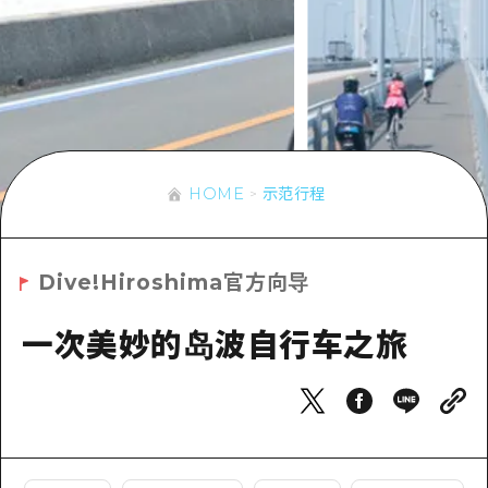
应时信息
广岛市内
安艺
骑自行车
安艺
答對了
有用的信息
购物
答对了
美北
运动
列表
HOME
美北
艺北
夜晚生活
访问访问
艺北
HOME
示范行程
宫岛周边
世界遗产
次要流量摘要
新闻
宫岛周边
东山口
学习·体验
设施拥堵
东山口
Dive!Hiroshima官方向导
爱媛
标准
超值的游览门票
短途旅行
岛根
一次美妙的岛波自行车之旅
历史·文化
行李寄存和运送服务
半天
治愈
广岛表情周游券
一日游
自然
广岛免费无线上网
1晚2天
面向外国游客的街角旅游信息中心