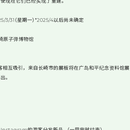
使现在它们已经实现了重建。
025/3/31（星期一）*2025/4以后尚未确定
崎原子弹博物馆
客相互吸引，来自长崎市的展板将在广岛和平纪念资料馆
出。
nstagram的游客分发新品。（一用完就结束）