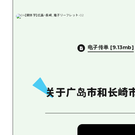
电子传单
[9.13mb]
关于广岛市和长崎