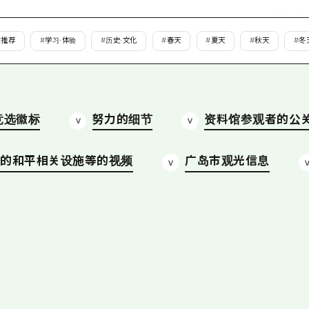
爱媛
岛根
#
推荐
#
学习·体验
#
历史·文化
#
春天
#
夏天
#
秋天
#
冬
竞选徽标
努力的细节
资料馆参观者的公
市的和平相关设施等的视频
广岛市观光信息