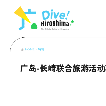
列表
访问访问
次要流量摘
设施拥堵
超值的游览
HOME
特辑
列
行李寄存和
推
艺
广岛-长崎联合旅游活动
活
美