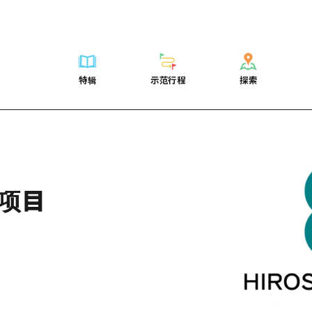
列表
列表
广岛表情周游券
骑自行车
学习·体验
广岛市内
列表
常见问题解
短途旅行
推荐
Dive!Hiroshima官方向导
广岛免费无线上网
购物
标准
安艺
广岛市内
照片下载
半天
特辑
示范行程
探索
要
艺术
广岛随意旅行
面向外国游客的街角旅游信息中心
运动
历史·文化
答对了
安艺
灾难发生期
一日游
特辑
示范行程
探索
活动·庙会
志愿者指南
夜晚生活
治愈
美北
答對了
广岛观光宣
1晚2天
门票
美食·酒水
通过视频介绍广岛县的魅力！
世界遗产
自然
艺北
美北
2晚3天
表
列表
骑自行车
列表
学习·体验
广岛市内
列表
广岛表情周游
短途旅
运送服务
宫岛周边
艺北
荐
Dive!Hiroshima官方向导
购物
访问访问
标准
安艺
广岛市内
广岛免费无线
半天
东山口
宫岛周边
术
广岛随意旅行
运动
次要流量摘要
历史·文化
答对了
安艺
面向外国游客
一日游
项目
东山口
动·庙会
夜晚生活
设施拥堵
治愈
美北
答對了
志愿者指南
1晚2天
爱媛
食·酒水
世界遗产
超值的游览门票
自然
艺北
美北
通过视频介绍
2晚3天
岛根
行李寄存和运送服务
宫岛周边
艺北
东山口
宫岛周边
东山口