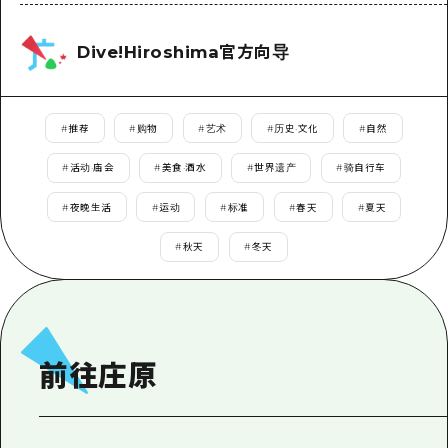
应时信息
广岛市内
安艺
骑自行车
安艺
Dive!Hiroshima官方向导
答對了
有用的信息
购物
答对了
美北
运动
列表
HOME
美北
#
推荐
#
购物
#
艺术
#
历史·文化
#
自然
艺北
夜晚生活
访问访问
艺北
#
活动·庙会
#
美食·酒水
#
世界遗产
#
骑自行车
宫岛周边
世界遗产
次要流量摘要
新闻
宫岛周边
#
夜晚生活
#
运动
#
标准
#
春天
#
夏天
东山口
学习·体验
设施拥堵
东山口
#
秋天
#
冬天
爱媛
标准
超值的游览门票
短途旅行
岛根
历史·文化
行李寄存和运送服务
半天
治愈
广岛表情周游券
前往庄原
一日游
自然
广岛免费无线上网
1晚2天
面向外国游客的街角旅游信息中心