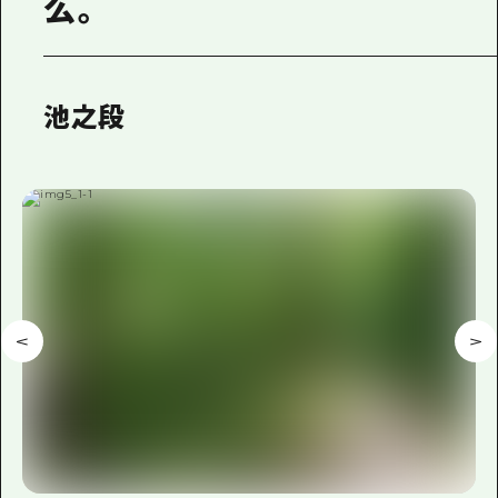
么。
池之段