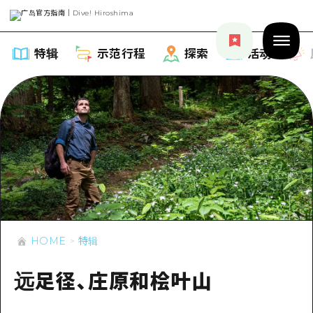
特辑
示范行程
探索
活动
特辑
列表
示范行程
推荐
列表
探索
HOME
特辑
艺术
Dive!Hiroshima官方向导
列表
远足径、庄原和桧叶山
活动·庙会
活动
广岛随意旅行
广岛市内
美食·酒水