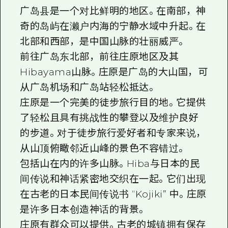
2晚3天
广岛县是一个对比鲜明的地区。在南部，神
志愿者指南
奇的岛屿在濑户内海的宁静水域中升起。在
通过视频介绍广岛县的魅力！
北部和西部，是中国山脉的壮丽威严。
前往广岛东北部，前往庄原地区及其
常见问题解答
Hibayama山脉。庄原是广岛的大山国，可
照片下载
从广岛机场和广岛站轻松抵达。
灾难发生期间的交通信息
庄原是一个完美的徒步旅行目的地。它提供
了轻松且具有挑战性的攀登以及维护良好
广岛观光宣传册
的步道。对于徒步旅行爱好者和专家来说，
从山顶俯瞰邻近山峰的景色不容错过。
包括山在内的许多山脉。Hiba与日本的民
间传说和神话紧密地交织在一起。它们出现
在古老的日本民间传说书 “Kojiki” 中。庄原
是许多日本创造神话的背景。
庄原有群众可以提供。古老的城镇拥有保存