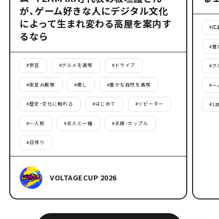
が、ゲーム好きな人にデジタル文化
によって生まれ変わる高屋を案内す
#
広
るなら
#
豊
#
安芸
#
グルメを満喫
#
ドライブ
#
グ
#
街並み散策
#
癒し
#
豊かな自然を満喫
#
一
#
歴史・文化に触れる
#
はじめて
#
リピーター
#
1
#
一人旅
#
友人と一緒
#
夫婦・カップル
#
日帰り
VOLTAGECUP 2026