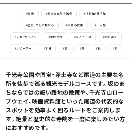
1泊2日
広島県を訪れる外国人旅行者向け情報一
2泊3日
#
備後
#
豊かな自然を満喫
#
博物館・美術館
ボランティアガイド
#
歴史・文化に触れる
#
街並み散策
#
一人旅
ユニバーサルツーリズム
#
夫婦・カップル
#
家族連れ
#
友人と一緒
#
はじめて
ガイドブック
#
リピーター
#
半日
#
春
#
夏
#
秋
#
冬
広島県の魅力を動画でご紹介！
よくあるご質問
千光寺公園や国宝・浄土寺など尾道の主要な名
メディア掲載情報
所を徒歩で巡る観光モデルコースです。坂のま
ちならではの細い路地の散策や、千光寺山ロー
フォトダウンロード
プウェイ、映画資料館といった尾道の代表的な
関連リンク
スポットを効率よく回るルートをご案内しま
す。絶景と歴史的な寺院を一度に楽しみたい方
におすすめです。