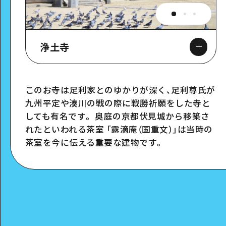
浄土寺
このお寺は足利家とのゆかりが深く、足利尊氏が
九州平定や湊川の戦の際に戦勝祈願をした寺と
Google Maps
しても有名です。 奥庭の京都伏見城から移築さ
れたといわれる茶室 「露滴庵（国重文）」は当時の
茶室を今に伝える重要な建物です。
スポット詳細