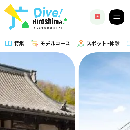
特集
モデルコース
スポット・体験
特集
特集一覧
モデルコース
おすすめ
モデルコース一覧
スポット・体験
アート
Dive! Hiroshima 公式ガイド
スポット・体験一覧
イベント・祭り
イベント
広島もしもトラベル
広島市周辺
グルメ・酒