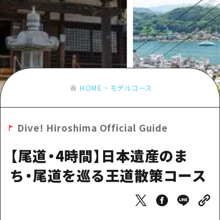
あたらしい非日常
旬情報
安芸
サイクリング
広島市周辺
お役立ち情報
備後
ショッピング
安芸
備北
スポーツ
お役立ち情報一覧
HOME
備後
芸北
ナイトライフ
アクセス
備北
HOME
モデルコース
宮島周辺
世界遺産
二次交通まとめ
新着情報
芸北
山口県東部
学び・体験
施設の混雑状況のお知らせ
宮島周辺
お問い合わせ
Dive! Hiroshima Official Guide
愛媛県
定番
お得な周遊チケット
山口県東部
事業者・学校関係者の皆さま
島根県
【尾道・4時間】日本遺産のま
歴史・文化
手荷物預かり・配送サービス
弾丸
ち・尾道を巡る王道散策コース
癒し
広島おもてなしパス
日帰り
自然
HIROSHIMA FREE Wi-Fi
半日
観光案内所