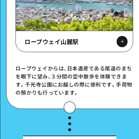
ロープウェイ山麓駅
ロープウェイからは、日本遺産である尾道のまち
を眼下に望み、３分間の空中散歩を体験できま
Google Maps
す。千光寺公園にお越しの際に便利です。手荷物
の預かりも行っています。
スポット詳細