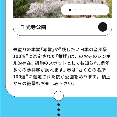
千光寺公園
朱塗りの本堂「赤堂」や”残したい日本の音風景
100選”に選定された「鐘楼」はこのお寺のシンボ
Google Maps
ル的存在。初詣のスポットとしても知られ、例年
多くの参拝客が訪れます。春は”さくらの名所
100選”に選定された桜が公園を彩ります。 頂上
からの絶景もお楽しみ下さい。
スポット詳細