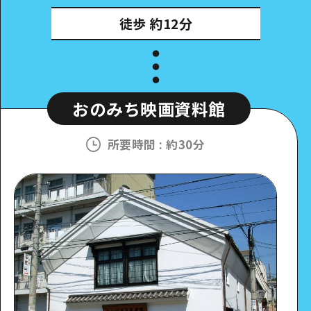
徒歩
約12分
おのみち映画資料館
所要時間
:
約30分