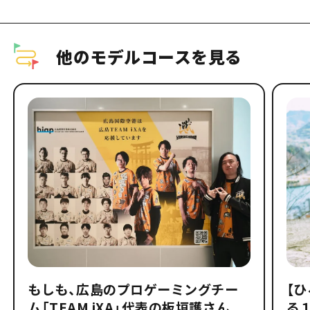
他のモデルコースを見る
もしも、広島のプロゲーミングチー
【
ム「TEAM iXA」代表の板垣護さん
る