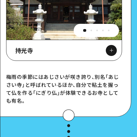
持光寺
梅雨の季節にはあじさいが咲き誇り、別名「あじ
さい寺」と呼ばれているほか、自分で粘土を握っ
Google Maps
て仏を作る「にぎり仏」が体験できるお寺として
も有名。
スポット詳細