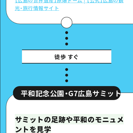
【広島の世界遺産】原爆ドーム
|
【公式】広島の観
光・旅行情報サイト
徒歩
すぐ
念公園・G7広島サミット記念館
平
サミットの足跡や平和のモニュメ
ントを見学