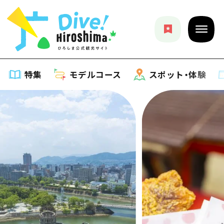
特集
モデルコース
スポット・体験
特集
特集一覧
モデルコース
おすすめ
モデルコース一覧
スポット・体験
アート
Dive! Hiroshima 公式ガイド
スポット・体験一覧
イベント・祭り
イベント
広島もしもトラベル
広島市周辺
グルメ・酒