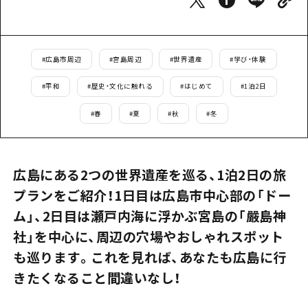
1泊2日
広島県を訪れる外国人旅行者向け情報一
2泊3日
ボランティアガイド
#
広島市周辺
#
宮島周辺
#
世界遺産
#
学び・体験
ユニバーサルツーリズム
#
平和
#
歴史・文化に触れる
#
はじめて
#
1泊2日
ガイドブック
#
春
#
夏
#
秋
#
冬
広島県の魅力を動画でご紹介！
よくあるご質問
広島にある2つの世界遺産を巡る、1泊2日の旅
メディア掲載情報
プランをご紹介！1日目は広島市中心部の「ドー
ム」、2日目は瀬戸内海に浮かぶ宮島の「嚴島神
フォトダウンロード
社」を中心に、周辺の穴場やおしゃれスポット
関連リンク
も巡ります。これを見れば、あなたも広島に行
きたくなること間違いなし！