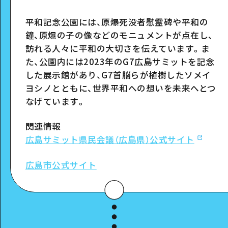
平和記念公園には、原爆死没者慰霊碑や平和の
スポット詳細
鐘、原爆の子の像などのモニュメントが点在し、
訪れる人々に平和の大切さを伝えています。ま
た、公園内には
2023
年の
G7
広島サミットを記念
した展示館があり、
G7
首脳らが植樹したソメイ
ヨシノとともに、世界平和への想いを未来へとつ
なげています。
関連情報
広島サミット県民会議（広島県）公式サイト
広島市公式サイト