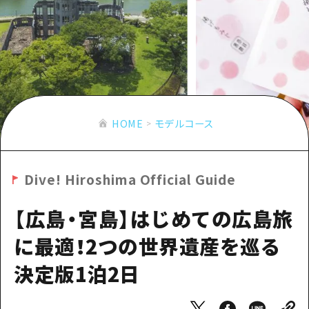
あたらしい非日常
旬情報
安芸
サイクリング
広島市周辺
お役立ち情報
備後
ショッピング
安芸
備北
スポーツ
お役立ち情報一覧
HOME
備後
芸北
ナイトライフ
アクセス
備北
HOME
モデルコース
宮島周辺
世界遺産
二次交通まとめ
新着情報
芸北
山口県東部
学び・体験
施設の混雑状況のお知らせ
宮島周辺
お問い合わせ
Dive! Hiroshima Official Guide
愛媛県
定番
お得な周遊チケット
山口県東部
事業者・学校関係者の皆さま
島根県
【広島・宮島】はじめての広島旅
歴史・文化
手荷物預かり・配送サービス
弾丸
に最適！2つの世界遺産を巡る
癒し
広島おもてなしパス
日帰り
決定版1泊2日
自然
HIROSHIMA FREE Wi-Fi
半日
観光案内所