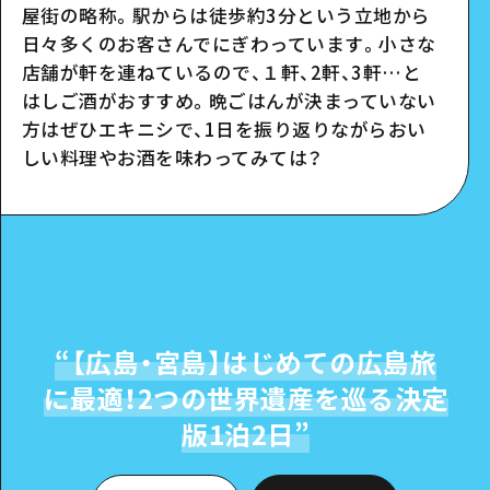
屋街の略称。駅からは徒歩約
3
分という立地から
日々多くのお客さんでにぎわっています。小さな
店舗が軒を連ねているので、１軒、
2
軒、
3
軒…と
はしご酒がおすすめ。晩ごはんが決まっていない
方はぜひエキニシで、
1
日を振り返りながらおい
しい料理やお酒を味わってみては？
“
【広島・宮島】はじめての広島旅
に最適！2つの世界遺産を巡る決定
版1泊2日
”