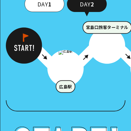
DAY
1
DAY
2
宮島口旅客ターミナル
広島駅