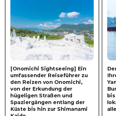
[Onomichi Sightseeing] Ein
Der
umfassender Reiseführer zu
Ihr
den Reizen von Onomichi,
Ya
von der Erkundung der
Bu
hügeligen Straßen und
bis
Spaziergängen entlang der
lok
Küste bis hin zur Shimanami
all
Kaido.