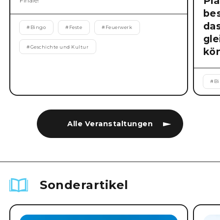
Pla
Finale!
be
da
#
Bingo
#
Feste
#
Feuerwerk
gl
#
Geschichte und Kultur
kö
#
B
Alle Veranstaltungen
Sonderartikel