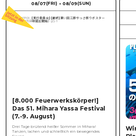
(FRI)
(SUN)
08/07
08/09
→
[8.000 Feuerwerkskörper!]
Das 51. Mihara Yassa Festival
(7.-9. August)
Drei Tage brütend heißer Sommer in Mihara!
Wi
Tanzen, lachen und schließlich ein bewegendes