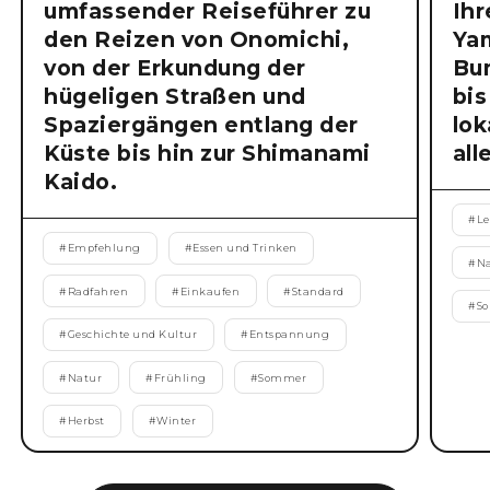
umfassender Reiseführer zu
Ihr
den Reizen von Onomichi,
Ya
von der Erkundung der
Bu
hügeligen Straßen und
bis
Spaziergängen entlang der
lok
Küste bis hin zur Shimanami
all
Kaido.
#
Le
#
Empfehlung
#
Essen und Trinken
#
N
#
Radfahren
#
Einkaufen
#
Standard
#
S
#
Geschichte und Kultur
#
Entspannung
#
Natur
#
Frühling
#
Sommer
#
Herbst
#
Winter