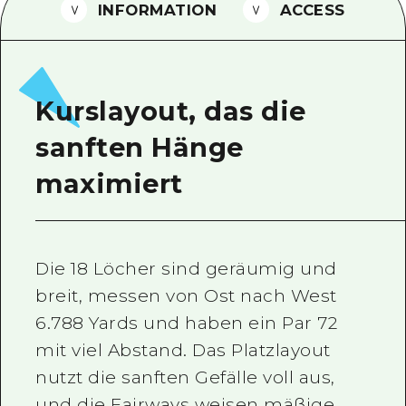
INFORMATION
ACCESS
Ein freiwilliger Führer
Videos von Hiroshima
FAQs
Kurslayout, das die
Foto-Download
sanften Hänge
Transportinformationen bei Kata
maximiert
Die 18 Löcher sind geräumig und
breit, messen von Ost nach West
6.788 Yards und haben ein Par 72
mit viel Abstand. Das Platzlayout
nutzt die sanften Gefälle voll aus,
und die Fairways weisen mäßige