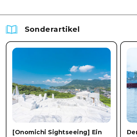
Sonderartikel
[Onomichi Sightseeing] Ein
Der