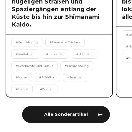
hügeligen Straßen und
bis
Spaziergängen entlang der
lok
Küste bis hin zur Shimanami
all
Kaido.
#
Le
#
Empfehlung
#
Essen und Trinken
#
N
#
Radfahren
#
Einkaufen
#
Standard
#
S
#
Geschichte und Kultur
#
Entspannung
#
Natur
#
Frühling
#
Sommer
#
Herbst
#
Winter
Alle Sonderartikel