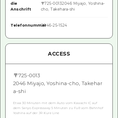
die
〒
725-0013
2046 Miyajo, Yoshina-
Anschrift
cho, Takehara-shi
Telefonnummer
0846-25-1524
ACCESS
〒
725-0013
2046 Miyajo, Yoshina-cho, Takehar
a-shi
Etwa 30 Minuten mit dem Auto vom Kawachi IC auf
dem Sanyo Expressway 5 Minuten zu Fuß vom Bahnhof
Yoshina auf der JR Kure Line