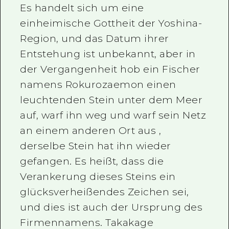
Es handelt sich um eine
Ein freiwilliger Führer
einheimische Gottheit der Yoshina-
Videos von Hiroshima
Region, und das Datum ihrer
Entstehung ist unbekannt, aber in
FAQs
der Vergangenheit hob ein Fischer
Foto-Download
namens Rokurozaemon einen
Transportinformationen bei Kata
leuchtenden Stein unter dem Meer
auf, warf ihn weg und warf sein Netz
an einem anderen Ort aus ,
derselbe Stein hat ihn wieder
gefangen. Es heißt, dass die
Verankerung dieses Steins ein
glücksverheißendes Zeichen sei,
und dies ist auch der Ursprung des
Firmennamens. Takakage