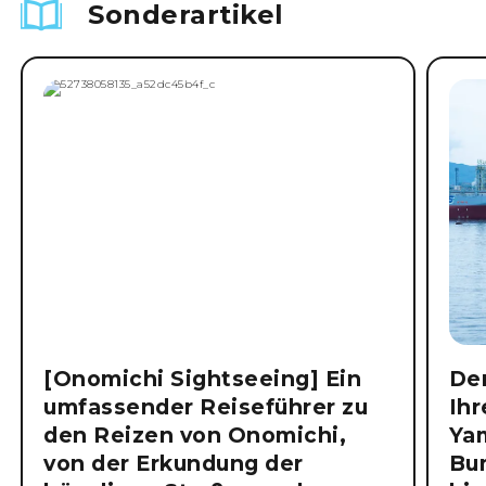
Sonderartikel
[Onomichi Sightseeing] Ein
Der
umfassender Reiseführer zu
Ihr
den Reizen von Onomichi,
Ya
von der Erkundung der
Bu